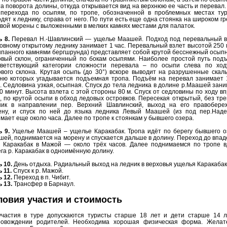
а поворота долины, откуда открывается вид на верхнюю ее часть и перевал
 перехода по осыпям, по тропе, обозначенной в проблемных местах тур
дят к леднику, справа от него. По пути есть еще одна стоянка на широком г
вой морены с выложенными в мелких камнях местами для палаток.
 8.
Перевал Н.-Шавлинский — ущелье Маашей. Подход под перевальный в
овному открытому леднику занимает 1 час. Перевальный взлет высотой 250 
панного камнями бергшрунда) представляет собой крутой бесснежный осып
овый склон, ограниченный по бокам осыпями. Наиболее простой путь подъ
тветствующий категории сложности перевала – по осыпи слева по ход
вого склона. Крутая осыпь (до 30°) вскоре выводит на разрушенные скал
бню которых угадывается подъемная тропа. Подъём на перевал занимает 1
. Седловина узкая, осыпная. Спуск до тела ледника в долине р.Маашей зан
0 минут. Высота взлета с этой стороны 80 м. Спуск от седловины по ходу в
, по крутой осыпи в обход ледовых островков. Пересекая открытый, без тр
ник в направлении пер. Верхний Шавлинский, выход на его правобере
ену, и спуск по ней до языка ледника Левый Маашей (из под пер.Наде
мает еще около часа. Далее по тропе к стоянкам у бывшего озера.
 9.
Ущелье Маашей – ущелье Каракабак. Тропа идёт по берегу бывшего о
ей, поднимается на морену и спускается дальше в долину. Переход до впа
и Каракабак в Мажой — около трёх часов. Далее поднимаемся по тропе в
га р. Каракабак в одноимённую долину.
 10.
День отдыха. Радиальный выход на ледник в верховья ущелья Каракабак
 11.
Спуск к р. Мажой.
 12.
Переход в п. Чибит.
 13.
Трансфер в Барнаул.
ловия участия и стоимость
участия в туре допускаются туристы старше 18 лет и дети старше 14 л
ровождении родителей. Необходима хорошая физическая форма. Желат