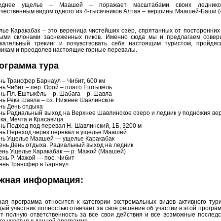
еднее ущелье – Маашей – поражает масштабами своих ледник
чественным видом одного из 4-тысячников Алтая – вершины Маашей-Баши 
ье Каракабак – это вереница чистейших озёр, спрятанных от посторонних
тыми склонами заснеженных пиков. Именно сюда мы и предлагаем совер
екательный трекинг и почувствовать себя настоящим туристом, пройдяс
икам и преодолев настоящие горные перевалы.
ограмма тура
нь Трансфер Барнаул – Чибит, 600 км
нь Чибит – пер. Орой – плато Ештыкёль
нь Пл. Ештыкёль – р. Шабага – р. Шавла
нь Река Шавла – оз. Нижнее Шавлинское
нь День отдыха
нь Радиальный выход на Верхнее Шавлинское озеро и ледник у подножия в
ка, Мечта и Красавица
нь Подход под перевал Н.-Шавлинский, 1Б, 3200 м
нь Переход через перевал в ущелье Маашей
ень Ущелье Маашей — ущелье Каракабак
ень День отдыха. Радиальный выход на ледник
ень Ущелье Каракабак — р. Мажой (Маашей)
ень Р. Мажой — пос. Чибит
ень Трансфер в Барнаул
жная информация:
ая программа относится к категории экстремальных видов активного тур
ый участник полностью отвечает за своё решение об участии в этой програ
т полную ответственность за все свои действия и все возможные послед
го участия в данной программе.