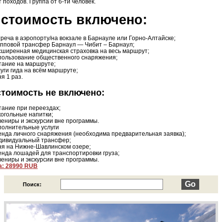
 походов. Группа от 6-ти человек.
 стоимость включено:
треча в аэропорту/на вокзале в Барнауле или Горно-Алтайске;
упповой трансфер Барнаул — Чибит – Барнаул;
сширенная медицинская страховка на весь маршрут;
пользование общественного снаряжения;
тание на маршруте;
луги гида на всём маршруте;
ня 1 раз.
стоимость не включено:
тание при переездах;
когольные напитки;
вениры и экскурсии вне программы.
полнительные услуги
енда личного снаряжения (необходима предварительная заявка);
дивидуальный трансфер;
ня на Нижне-Шавлинском озере;
енда лошадей для транспортировки груза;
вениры и экскурсии вне программы.
а: 28990 RUB
Поиск: