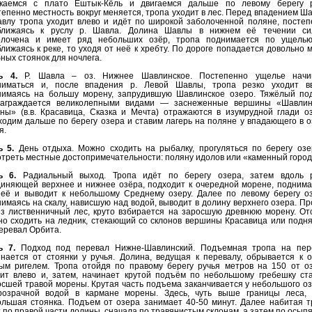
скаемся с плато Ештык-Кёль и двигаемся дальше по левому берегу р
епенно местность вокруг меняется, тропа уходит в лес. Перед впадением Ш
авлу тропа уходит влево и идёт по широкой заболоченной поляне, постеп
ближаясь к руслу р. Шавла. Долина Шавлы в нижнем её течении си
олочена и имеет ряд небольших озёр, тропа поднимается по ущелью
лижаясь к реке, то уходя от неё к хребту. По дороге попадается довольно 
ных стоянок для ночлега.
ь 4.
Р. Шавла – оз. Нижнее Шавлинское. Постепенно ущелье начи
ниматься и, после впадения р. Левой Шавлы, тропа резко уходит вв
нимаясь на большу морену, запрудившую Шавлинское озеро. Тяжёлый по
награждается великолепными видами — заснеженные вершины «Шавлин
ны» (в.в. Красавица, Сказка и Мечта) отражаются в изумрудной глади о
одим дальше по берегу озера и ставим лагерь на поляне у впадающего в 
я.
ь 5.
День отдыха. Можно сходить на рыбалку, прогуляться по берегу озе
треть местные достопримечательности: поляну идолов или «каменный город
ь 6.
Радиальный выход. Тропа идёт по берегу озера, затем вдоль р
диняющей верхнее и нижнее озёра, подходит к очередной морене, поднима
неё и выводит к небольшому Среднему озеру. Далее по левому берегу оз
имаясь на скалу, нависшую над водой, выводит в долину верхнего озера. П
ез лиственничный лес, круто взбирается на заросшую древнюю морену. От
о сходить на ледник, стекающий со склонов вершины Красавица или подн
еревал Орбита.
ь 7.
Подход под перевал Нижне-Шавлинский. Подъемная тропа на пер
нается от стоянки у ручья. Долина, ведущая к перевалу, обрывается к 
тым ригелем. Тропа отойдя по правому берегу ручья метров на 150 от оз
дит влево и, затем, начинает крутой подъём по небольшому гребешку ста
сшей травой морены. Крутая часть подъема заканчивается у небольшого о
розрачной водой в кармане морены. Здесь, чуть выше границы леса, 
ольшая стоянка. Подъем от озера занимает 40-50 минут. Далее набитая т
 по правой части долины, сначала по травянистым склонам, а затем по осып