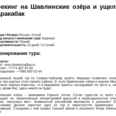
рекинг на Шавлинские озёра и ущел
аракабак
на / Регион:
Россия / Алтай
д начала / окончания тура:
Барнаул
 активности:
Пеший
должительность:
13 дней / 12 ночей
онирование тура:
такты:
il - your.climberca@ya.ru
gram - +7771 467-41-93
sapp/viber - +7966 065-53-44
кальный пеший тур по Северо-Чуйскому хребту. Маршрут позволяет посе
у три ущелья этого горного района. И, если Шавлинские озёра и ущелье М
льно хорошо известны, то в Каракабак туристы заглядывают не часто и, с
о, кроме Вас, здесь никого не будет.
линские озёра – жемчужина Горного Алтая. Сотни туристов со всего 
ещают их, привлечённые неповторимой красотой и первозданностью этих
ине, сказочных мест. Знаменитый российский математик и альпинист Б
олаевич Делоне окрестил одну из гор в окрестностях Шавлинских 
савицей. Соседнюю с ней назвал Сказкой физик и альпинист Игорь Евгень
.