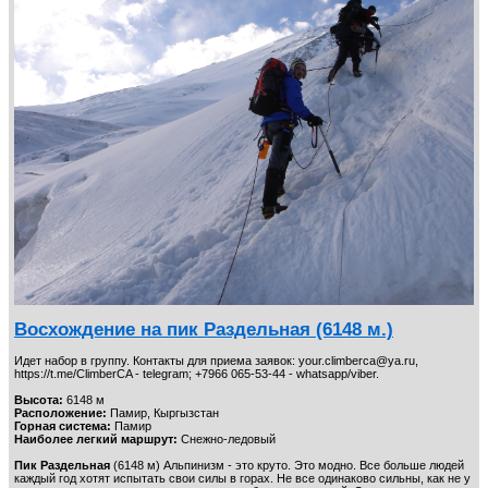
Восхождение на пик Раздельная (6148 м.)
Идет набор в группу. Контакты для приема заявок: your.climberca@ya.ru,
https://t.me/ClimberCA - telegram; +7966 065-53-44 - whatsapp/viber.
Высота:
6148 м
Расположение:
Памир, Кыргызстан
Горная система:
Памир
Наиболее легкий маршрут:
Снежно-ледовый
Пик Раздельная
(6148 м) Альпинизм - это круто. Это модно. Все больше людей
каждый год хотят испытать свои силы в горах. Не все одинаково сильны, как не у