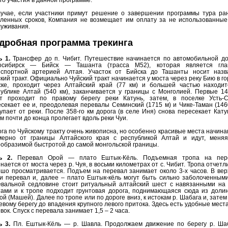
лучае, если участники примут решение о завершении программы тура ра
вленных сроков, Компания не возмещает им оплату за не использованные
луживания.
дробная программа трекинга
ь 1.
Трансфер до п. Чибит. Путешествие начинается по автомобильной до
осибирск — Бийск — Ташанта (трасса М52), которая является гла
нспортной артерией Алтая. Участок от Бийска до Ташанты носит назв
кий тракт. Официально Чуйский тракт начинается у моста через реку Бию в г
ске, проходит через Алтайский край (77 км) и большей частью находит
ублике Алтай (540 км), заканчивается у границы с Монголией. Первые 1
кт проходит по правому берегу реки Катунь, затем, в поселке Усть-С
секает ее и, преодолевая перевалы Семинский (1715 м) и Чике-Таман (146
упает от реки. После 358-го км дорога (в селе Иня) снова пересекает Кату
м почти до конца пролегает вдоль реки Чуи.
га по Чуйскому тракту очень живописна, но особенно красивые места начин
мерно от границы Алтайского края с республикой Алтай и идут, меняя
образимой быстротой до самой монгольской границы.
ь 2.
Перевал Орой — плато Ештык-Кёль. Подъемная тропа на пер
нается от моста через р. Чуя, в восьми километрах от с. Чибит. Тропа отчетл
шо просматривается. Подъем на перевал занимает около 3-х часов. В ве
и перевал и, далее – плато Ештык-кёль могут быть сильно заболоченным
евальной седловине стоит ритуальный алтайский шест с навязанными на 
тами и к тропе подходит грунтовая дорога, поднимающаяся сюда из долин
й (Машей). Далее по тропе или по дороге вниз, к истокам р. Шабага и, затем
евому берегу до впадения крупного левого притока. Здесь есть удобные мест
вок. Спуск с перевала занимает 1,5 – 2 часа.
ь 3.
Пл. Ештык-Кёль — р. Шавла. Продолжаем движение по берегу р. Шаб