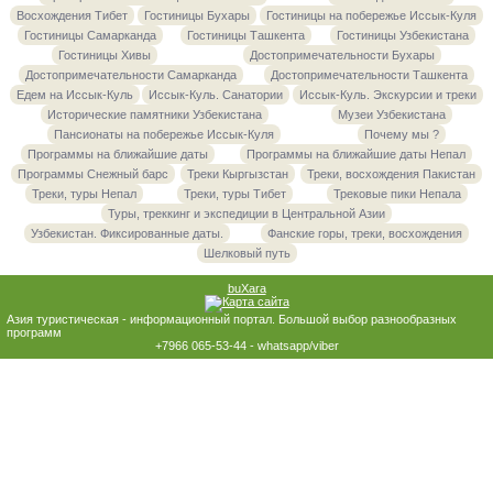
Восхождения Тибет
Гостиницы Бухары
Гостиницы на побережье Иссык-Куля
Гостиницы Самарканда
Гостиницы Ташкента
Гостиницы Узбекистана
Гостиницы Хивы
Достопримечательности Бухары
Достопримечательности Самарканда
Достопримечательности Ташкента
Едем на Иссык-Куль
Иссык-Куль. Санатории
Иссык-Куль. Экскурсии и треки
Исторические памятники Узбекистана
Музеи Узбекистана
Пансионаты на побережье Иссык-Куля
Почему мы ?
Программы на ближайшие даты
Программы на ближайшие даты Непал
Программы Снежный барс
Треки Кыргызстан
Треки, восхождения Пакистан
Треки, туры Непал
Треки, туры Тибет
Трековые пики Непала
Туры, треккинг и экспедиции в Центральной Азии
Узбекистан. Фиксированные даты.
Фанские горы, треки, восхождения
Шелковый путь
buXara
Азия туристическая - информационный портал. Большой выбор разнообразных
программ
+7966 065-53-44 - whatsapp/viber