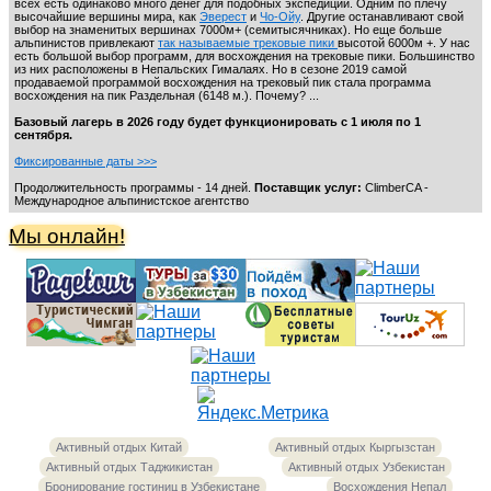
всех есть одинаково много денег для подобных экспедиций. Одним по плечу
высочайшие вершины мира, как
Эверест
и
Чо-Ойу
. Другие останавливают свой
выбор на знаменитых вершинах 7000м+ (семитысячниках). Но еще больше
альпинистов привлекают
так называемые трековые пики
высотой 6000м +. У нас
есть большой выбор программ, для восхождения на трековые пики. Большинство
из них расположены в Непальских Гималаях. Но в сезоне 2019 самой
продаваемой программой восхождения на трековый пик стала программа
восхождения на пик Раздельная (6148 м.). Почему? ...
Базовый лагерь в 2026 году будет функционировать с 1 июля по 1
сентября.
Фиксированные даты >>>
Продолжительность программы - 14 дней.
Поставщик услуг:
ClimberCA -
Международное альпинистское агентство
Мы онлайн!
Активный отдых Китай
Активный отдых Кыргызстан
Активный отдых Таджикистан
Активный отдых Узбекистан
Бронирование гостиниц в Узбекистане
Восхождения Непал