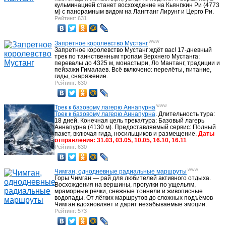
кульминацией станет восхождение на Кьянгжин Ри (4773
м) с панорамным видом на Лангтанг Лирунг и Церго Ри.
Рейтинг: 631
www
Запретное королевство Мустанг
Запретное королевство Мустанг ждёт вас! 17-дневный
трек по таинственным тропам Верхнего Мустанга:
перевалы до 4325 м, монастыри, Ло Мантанг, традиции и
пейзажи Гималаев. Всё включено: перелёты, питание,
гиды, снаряжение.
Рейтинг: 630
www
Трек к базовому лагерю Аннапурна
Трек к базовому лагерю Аннапурна
. Длительность тура:
18 дней. Конечная цель трека/тура: Базовый лагерь
Аннапурна (4130 м). Предоставляемый сервис: Полный
пакет, включая гида, носильщиков и размещение.
Даты
отправления: 31.03, 03.05, 10.05, 16.10, 16.11
Рейтинг: 630
www
Чимган, однодневные радиальные маршруты
Горы Чимган — рай для любителей активного отдыха.
Восхождения на вершины, прогулки по ущельям,
мраморные речки, снежные тоннели и живописные
водопады. От лёгких маршрутов до сложных подъёмов —
Чимган вдохновляет и дарит незабываемые эмоции.
Рейтинг: 573