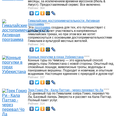
месяцы, за исключением времени муссонов (Июль &
Август). Предоставляемый сервис: Все включено.
Рейтинг: 364
Гималайские достопримечательности. Активная
www
программа
Эта
программа
создана для тех, кто путешествует с
детьми и не хочет участвовать в напряженных
гималайских треках, но при этом все же хотят
соприкоснуться с основными достопримечательностями
Гималаев и культурой местных жителей.
Рейтинг: 341
www
Конные прогулки в горах Узбекистана
Конные туры по Чимгану — это идеальный способ
увидеть горы Узбекистана с новой стороны. Опытный гид,
спокойные лошади, живописные тропы, водопады и
панорамные вершины. Подходит и новичкам, и опытным
всадникам. Настоящее единение с природой и духом гор!
Рейтинг: 337
www
Трек Гокио Ри - Кала Паттар - через перевал Чо Ла
21-дневный тур по Гималаям: озёра Гокио, перевал Чо
Ла, Базовый лагерь Эвереста и рассвет на Кала Паттар.
Полный пакет услуг.
Рейтинг: 314