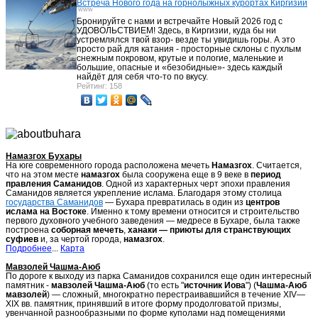
Встреча Нового года на горнолыжных курортах Киргизии
www
Бронируйте с нами и встречайте Новый 2026 год с
УДОВОЛЬСТВИЕМ! Здесь, в Киргизии, куда бы ни
устремлялся твой взор- везде ты увидишь горы. А это
просто рай для катания - просторные склоны с пухлым
снежным покровом, крутые и пологие, маленькие и
большие, опасные и «безобидные»- здесь каждый
найдёт для себя что-то по вкусу.
Рейтинг: 158
Намазгох Бухары
На юге современного города расположена мечеть
Намазгох
. Считается,
что на этом месте
намазгох
была сооружена еще в 9 веке в
период
правления Саманидов
. Одной из характерных черт эпохи правления
Саманидов является укрепление ислама. Благодаря этому столица
государства Саманидов
— Бухара превратилась в один из
центров
ислама на Востоке
. Именно к тому времени относится и строительство
первого духовного учебного заведения — медресе в Бухаре, была также
построена
соборная мечеть
,
ханаки — приюты для странствующих
суфиев
и, за чертой города,
намазгох
.
Подробнее
...
Карта
Мавзолей Чашма-Аюб
По дороге к выходу из парка Саманидов сохранился еще один интересный
памятник -
мавзолей Чашма-Аюб
(то есть "
источник Иова
") (
Чашма-Аюб
мавзолей
) — сложный, многократно перестраивавшийся в течение XIV—
XIX вв. памятник, принявший в итоге форму продолговатой призмы,
увенчанной разнообразными по форме куполами над помещениями