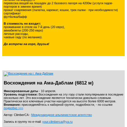
перевозка вещей на лошадях до 2 базового лагеря на 4200м (услуги гидов-
портеров в зимнее время)
прокат снаряжения (палатка, каремат, кошки, трек палки - при необходимости)
сертификат
футболка/бафф
В стоимость не входит:
проживание в отеле на 7-й день (20 евро),
авиабилеты (200-250 евро)
личные расходы,
чаевые гиду (по желанию).
До встречи на горе, друзья!
Восхождения на Ама-Даблам (6812 м)
Фиксированные даты
- 10 апреля.
Уровень подготовки:
Восхождения на эту гору стали популярными в последние
несколько лет. Это восхождение является технически довольно сложным.
Практически все ключевые участки находятся на высоте более 6000 метров.
Внимание:
присоединяйтесь к наборной группе, подробности, - по ссылке
подробно >>>
Автор: ClimberCA -
Международное альпинистское агентство
Запись в группу по e-mail:
your.climberca@ya.ru