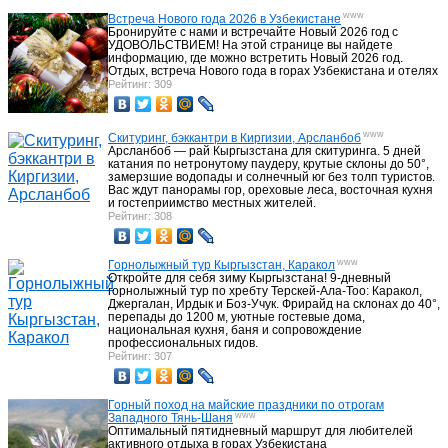
www
Встреча Нового года 2026 в Узбекистане
Бронируйте с нами и встречайте Новый 2026 год с
УДОВОЛЬСТВИЕМ! На этой странице вы найдете
информацию, где можно встретить Новый 2026 год.
Отдых, встреча Нового года в горах Узбекистана и отелях
Рейтинг: 309
www
Скитуринг, бэккантри в Киргизии, Арсланбоб
Арсланбоб — рай Кыргызстана для скитуринга. 5 дней
катания по нетронутому паудеру, крутые склоны до 50°,
замерзшие водопады и солнечный юг без толп туристов.
Вас ждут панорамы гор, ореховые леса, восточная кухня
и гостеприимство местных жителей.
Рейтинг: 308
www
Горнолыжный тур Кыргызстан, Каракол
Откройте для себя зиму Кыргызстана! 9-дневный
горнолыжный тур по хребту Терскей-Ала-Тоо: Каракол,
Джергалан, Ирдык и Боз-Учук. Фрирайд на склонах до 40°,
перепады до 1200 м, уютные гостевые дома,
национальная кухня, баня и сопровождение
профессиональных гидов.
Рейтинг: 307
Горный поход на майские праздники по отрогам
www
Западного Тянь-Шаня
Оптимальный пятидневный маршрут для любителей
активного отдыха в горах Узбекистана