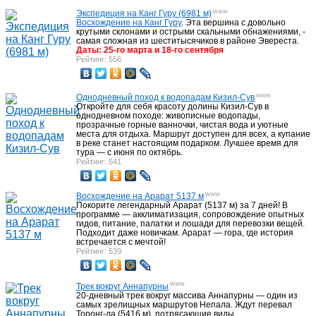
www
Экспедиция на Канг Гуру (6981 м)
Восхождение на Канг Гуру
. Эта вершина с довольно
крутыми склонами и острыми скальными обнажениями, -
самая сложная из шеститысячиков в районе Эвереста.
Даты: 25-го марта и 18-го сентября
Рейтинг: 556
www
Однодневный поход к водопадам Кизил-Сув
Откройте для себя красоту долины Кизил-Сув в
однодневном походе: живописные водопады,
прозрачные горные ванночки, чистая вода и уютные
места для отдыха. Маршрут доступен для всех, а купание
в реке станет настоящим подарком. Лучшее время для
тура — с июня по октябрь.
Рейтинг: 541
www
Восхождение на Арарат 5137 м
Покорите легендарный Арарат (5137 м) за 7 дней! В
программе — акклиматизация, сопровождение опытных
гидов, питание, палатки и лошади для перевозки вещей.
Подходит даже новичкам. Арарат — гора, где история
встречается с мечтой!
Рейтинг: 539
www
Трек вокруг Аннапурны
20-дневный трек вокруг массива Аннапурны — один из
самых зрелищных маршрутов Непала. Ждут перевал
Торонг-ла (5416 м), потрясающие виды