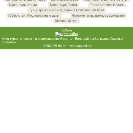
Треки, туры Непал
Треки, туры Тибет
Трековые пики Непала
Туры, треккинг и экспедиции в Центральной Азии
Узбекистан. Фиксированные даты.
Фанские горы, треки, восхождения
Шелковый путь
buXara
Азия туристическая - информационный портал. Большой выбор разнообразных
программ
+7966 065-53-44 - whatsapp/viber