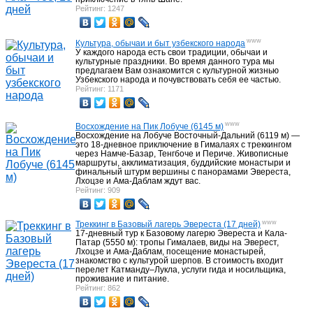
Рейтинг: 1247
Программы на ближайшие даты Непал
39
www
Культура, обычаи и быт узбекского народа
У каждого народа есть свои традиции, обычаи и
культурные праздники. Во время данного тура мы
предлагаем Вам ознакомится с культурной жизнью
Узбекского народа и почувствовать себя ее частью.
Рейтинг: 1171
Активный отдых Китай
13
www
Восхождение на Пик Лобуче (6145 м)
Восхождение на Лобуче Восточный-Дальний (6119 м) —
Треки, туры Тибет
5
это 18-дневное приключение в Гималаях с треккингом
через Намче-Базар, Тенгбоче и Периче. Живописные
маршруты, акклиматизация, буддийские монастыри и
финальный штурм вершины с панорамами Эвереста,
Лхоцзе и Ама-Даблам ждут вас.
Восхождения Тибет
5
Рейтинг: 909
www
Треккинг в Базовый лагерь Эвереста (17 дней)
Треки, восхождения Пакистан
7
17-дневный тур к Базовому лагерю Эвереста и Кала-
Патар (5550 м): тропы Гималаев, виды на Эверест,
Лхоцзе и Ама-Даблам, посещение монастырей,
знакомство с культурой шерпов. В стоимость входит
Музеи Узбекистана
перелет Катманду–Лукла, услуги гида и носильщика,
45
проживание и питание.
Рейтинг: 862
Достопримечательности Самарканда
30