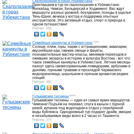
Скалолазание в горах Узбекистана
Приглашаем в тур по скалолазанию в Узбекистане:
Янгиабад, Чимган, Бельдерсай и Ходжикент. Вас ждут
маршруты разных уровней, боулдеринг, походы в ущелья
Тянь-Шаня, вечера у костра и поддержка опытных
инструкторов. Это активный отдых, спорт и природа в
одном путешествии!
Рейтинг: 392
+info
Семейные каникулы в Узбекистане
Солнце, пляж, горы, парки с аттракционами, аквапарки,
вкуснейшая еда, свежие овощи и фрукты,
познавательные мастер-классы, минимум переездов и
ожившие экскурсы в историю и культуру Востока - вот что
такое семейные каникулы в Узбекистане. Летние месяцы
пахнут здесь свежесорванными помидорами, арбузами и
дынями, горными травами и прохладой Чарвакского
водохранилища, шашлыком и пряным ароматом редких
специй.
Рейтинг: 380
www
Гулькамские теснины
Гулькамские теснины — один из самых ярких маршрутов
Чимгана! Подъём на перевал, спуск в каньон с бурной
рекой, купание под водопадом и отдых у серебряной
воды Куйлюкса. Однодневный тур подарит драйв, эмоции
и незабываемые виды всего в 2 часах от Ташкента.
Рейтинг: 374
www