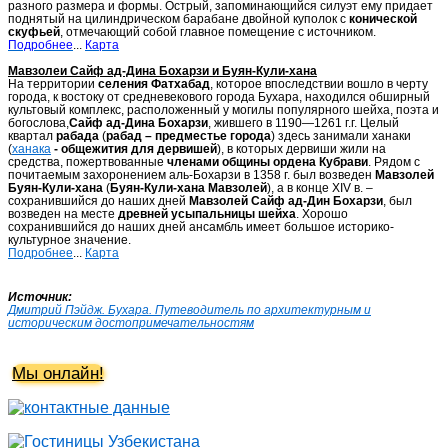
разного размера и формы. Острый, запоминающийся силуэт ему придает
поднятый на цилиндрическом барабане двойной куполок с
конической
скуфьей
, отмечающий собой главное помещение с источником.
Подробнее
...
Карта
Мавзолеи Сайф ад-Дина Бохарзи и Буян-Кули-хана
На территории
селения Фатхабад
, которое впоследствии вошло в черту
города, к востоку от средневекового города Бухара, находился обширный
культовый комплекс, расположенный у могилы популярного шейха, поэта и
богослова,
Сайф ад-Дина Бохарзи
, жившего в 1190—1261 г.г. Целый
квартал
рабада
(
рабад – предместье города
) здесь занимали ханаки
(
ханака
- общежития для дервишей
), в которых дервиши жили на
средства, пожертвованные
членами общины ордена Кубрави
. Рядом с
почитаемым захоронением аль-Бохарзи в 1358 г. был возведен
Мавзолей
Буян-Кули-хана
(
Буян-Кули-хана Мавзолей
), а в конце XIV в. –
сохранившийся до наших дней
Мавзолей Сайф ад-Дин Бохарзи
, был
возведен на месте
древней усыпальницы шейха
. Хорошо
сохранившийся до наших дней ансамбль имеет большое историко-
культурное значение.
Подробнее
...
Карта
Источник:
Дмитрий Пэйдж. Бухара. Путеводитель по архитектурным и
историческим достопримечательностям
Мы онлайн!