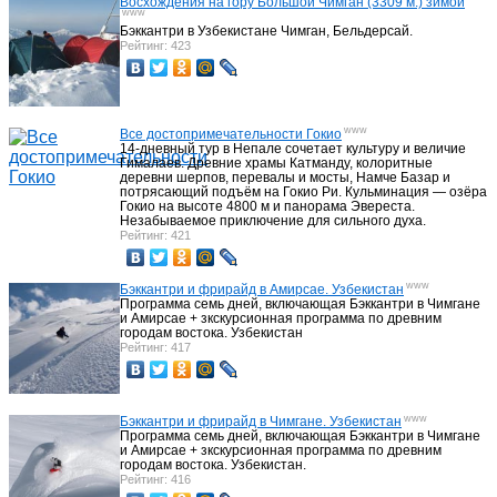
Восхождения на гору Большой Чимган (3309 м.) зимой
www
Бэккантри в Узбекистане Чимган, Бельдерсай.
Рейтинг: 423
www
Все достопримечательности Гокио
14-дневный тур в Непале сочетает культуру и величие
Гималаев. Древние храмы Катманду, колоритные
деревни шерпов, перевалы и мосты, Намче Базар и
потрясающий подъём на Гокио Ри. Кульминация — озёра
Гокио на высоте 4800 м и панорама Эвереста.
Незабываемое приключение для сильного духа.
Рейтинг: 421
www
Бэккантри и фрирайд в Амирсае. Узбекистан
Программа семь дней, включающая Бэккантри в Чимгане
и Амирсае + зкскурсионная программа по древним
городам востока. Узбекистан
Рейтинг: 417
www
Бэккантри и фрирайд в Чимгане. Узбекистан
Программа семь дней, включающая Бэккантри в Чимгане
и Амирсае + зкскурсионная программа по древним
городам востока. Узбекистан.
Рейтинг: 416