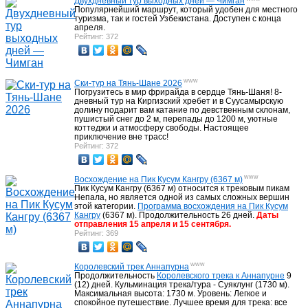
Двухдневный тур выходных дней — Чимган
Популярнейший маршрут, который удобен для местного
туризма, так и гостей Узбекистана. Доступен с конца
апреля.
Рейтинг: 372
www
Ски-тур на Тянь-Шане 2026
Погрузитесь в мир фрирайда в сердце Тянь-Шаня! 8-
дневный тур на Киргизский хребет и в Суусамырскую
долину подарит вам катание по девственным склонам,
пушистый снег до 2 м, перепады до 1200 м, уютные
коттеджи и атмосферу свободы. Настоящее
приключение вне трасс!
Рейтинг: 372
www
Восхождение на Пик Кусум Кангру (6367 м)
Пик Кусум Кангру (6367 м) относится к трековым пикам
Непала, но является одной из самых сложных вершин
этой категории.
Программа восхождения на Пик Кусум
Кангру
(6367 м). Продолжительность 26 дней.
Даты
отправления 15 апреля и 15 сентября.
Рейтинг: 369
www
Королевский трек Аннапурна
Продолжительность
Королевского трека к Аннапурне
9
(12) дней. Кульминация трека/тура - Суяклунг (1730 м).
Максимальная высота: 1730 м. Уровень: Легкое и
спокойное путешествие. Лучшее время для трека: все