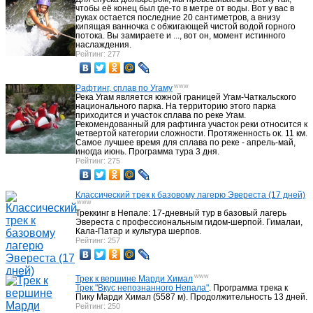
чтобы её конец был где-то в метре от воды. Вот у вас в
руках остается последние 20 сантиметров, а внизу
кипящая ванночка с обжигающей чистой водой горного
потока. Вы замираете и ..., вот он, момент истинного
наслаждения.
Рейтинг: 277
www
Рафтинг, сплав по Угаму
Река Угам является южной границей Угам-Чаткальского
национального парка. На территорию этого парка
приходится и участок сплава по реке Угам.
Рекомендованный для рафтинга участок реки относится к
четвертой категории сложности. Протяженность ок. 11 км.
Самое лучшее время для сплава по реке - апрель-май,
иногда июнь. Программа тура 3 дня.
Рейтинг: 275
Классический трек к базовому лагерю Эвереста (17 дней)
www
Треккинг в Непале: 17-дневный тур в базовый лагерь
Эвереста с профессиональным гидом-шерпой. Гималаи,
Кала-Патар и культура шерпов.
Рейтинг: 257
www
Трек к вершине Марди Химал
Трек "Вкус непознанного Непала"
. Программа трека к
Пику Марди Химал (5587 м). Продолжительность 13 дней.
Рейтинг: 250