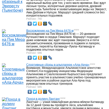
идеальный выбор для тех, у кого мало времени. Вас ждут
лесные тропы, колоритные деревни шерпов, древний
монастырь Тьянгбоче и захватывающие виды на Эверест,
Ама-Даблам и Нупцзе. Маршрут средней сложности без
Почему мы ?
4
изнурительных подъемов.
Рейтинг: 740
www
Восхождение на Пик Мера 6476 м
Восхождение на Пик Мера (6476 м) — 20-дневное
путешествие в сердце Гималаев. Маршрут подходит
даже новичкам: вас ждёт панорама Эвереста и пяти
восьмитысячников, проживание в лоджиях и лагерях,
питание, перелёты Катманду–Лукла–Катманду и
поддержка опытных гидов.
Рейтинг: 686
www
Спортивные сборы в альплагере «Ала-Арча»
Внимание, Международное Альпинистское агентство
ClimberCA в поддержку инициативы Федерации
Альпинизма и Скалолазания Кыргызстана предлагает
принять участие в альпинистских учебно-тренировочных
мероприятиях в районе ущелья Ала-Арча под
руководством опытных тренеров.
Рейтинг: 685
www
Поход в долину Лантанг
Лангтанг — узкая гималайская долина вблизи Катманду.
За 12 дней трека вы пройдёте леса, альпийские
пастбища и монастыри, увидите ледники и вершины, а