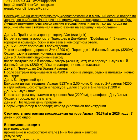
+7966 065-53-44 - whatsapp/viber
https://t.me/ClimberCA - telegram
e-mail: your.climberca@ya.ru
Восхождение на легендарную гору Арарат возможно и в зимний сезон с ноября по
апрель, но наиболее благоприятное время для восхождения - с мая по октябрь.
Лучшим временем считаются летние месяцы июль и август, когда погода на
вершине обычно стабильная и шанс взойти на вершину - наибольший.
День 1.
Прибытие в аэропорт города Van (или Igdir)
Встреча группы в аэропорту. Трансфер в Догубаязит (Doğubayazıt). Знакомство с
городом и командой. Ужин и ночевка в комфортном отеле.
День 2.
Старт программы восхождения
Утром трансфер в деревню Эли (2200 м). Переход в 1-й базовый лагерь (3200м).
Отдых, ужин в лагере, ночевка в палатках.
День 3.
Акклиматизационный выход
после завтрака во 2-й базовый лагерь (4200 м), отдых и перекус. Спуск в 1-й
базовый лагерь (3200 м). Ужин в лагере, ночевка в палатках.
День 4.
Переход во 2-й базовый лагерь
После завтрака поднимаемся на 4200 м. Ужин в лагере, отдых в палатках, ночью
на штурм.
День 5.
Штурмовой день
Выход на штурм вершины Арарат 5137м в 2:00 ночи. Спуск во 2-й лагерь (4200
м) для небольшого отдыха и перекуса. Далее спуск в 1-й лагерь (3200 м).
День 6.
Спуск вниз
После завтрака спускаемся в деревню Эли (2200 м), трансфер в Догубаязит.
Отдых в городе, ночь в отеле.
День 7.
Последний день программы
Сборы и трансфер в аэропорт, отъезд участников восхождения.
Стоимость программы восхождения на гору Арарат (5137м) в 2026 году: 7
дней - 560 евро
В стоимость входит:
все трансферы
проживание в комфортном отеле (1-й и 6-й дни) + завтрак
услуги гида
питание на маршруте