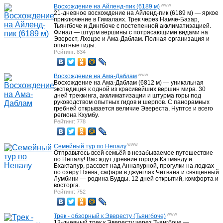
www
Восхождение на Айленд-пик (6189 м)
21-дневное восхождение на Айленд-пик (6189 м) — яркое
приключение в Гималаях. Трек через Намче-Базар,
Достопримечательности Бухары
51
Тьянгбоче и Дингбоче с постепенной акклиматизацией.
Финал — штурм вершины с потрясающими видами на
Эверест, Лхоцзе и Ама-Даблам. Полная организация и
опытные гиды.
Достопримечательности Ташкента
22
Рейтинг: 834
www
Восхождение на Ама-Даблам
Исторические памятники Узбекистана
4
Восхождение на Ама-Даблам (6812 м) — уникальная
экспедиция к одной из красивейших вершин мира. 30
дней треккинга, акклиматизации и штурма горы под
руководством опытных гидов и шерпов. С панорамных
гребней открывается величие Эвереста, Нуптсе и всего
Гостиницы Узбекистана
40
региона Кхумбу.
Рейтинг: 778
Гостиницы Ташкента
18
www
Семейный тур по Непалу
Отправьтесь всей семьёй в незабываемое путешествие
по Непалу! Вас ждут древние города Катманду и
Бхактапур, рассвет над Аннапурной, прогулки на лодках
Гостиницы Самарканда
17
по озеру Пхева, сафари в джунглях Читвана и священный
Лумбини — родина Будды. 12 дней открытий, комфорта и
восторга.
Рейтинг: 752
Гостиницы Бухары
19
www
Трек - обзорный к Эвересту (Тьянгбоче)
12-дневный трек к Эвересту через Тьянгбоче —
Гостиницы Хивы
6