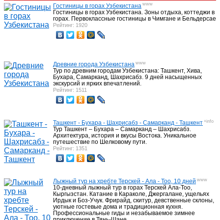
www
Гостиницы в горах Узбекистана
Гостиницы в горах Узбекистана. Зоны отдыха, коттеджи в
горах. Первоклассные гостиницы в Чимгане и Бельдерсае
Рейтинг: 1920
Фанские горы, треки, восхождения
11
www
Древние города Узбекистана
Активный отдых Узбекистан
27
Тур по древним городам Узбекистана: Ташкент, Хива,
Бухара, Самарканд, Шахрисабз. 9 дней насыщенных
экскурсий и ярких впечатлений.
Рейтинг: 1511
Бронирование гостиниц в Узбекистане
6
+info
Ташкент - Бухара - Шахрисабз - Самарканд - Ташкент
Тур Ташкент – Бухара – Самарканд – Шахрисабз.
Архитектура, история и вкусы Востока. Уникальное
Треки, туры Непал
путешествие по Шелковому пути.
23
Рейтинг: 1351
Восхождения Непал
17
www
Лыжный тур на хребте Терскей - Ала - Тоо, 10 дней
10-дневный лыжный тур в горах Терскей Ала-Тоо,
Кыргызстан. Катание в Караколе, Джергалане, ущельях
Ирдык и Боз-Учук. Фрирайд, скитур, девственные склоны,
Трековые пики Непала
10
уютные гостевые дома и традиционная кухня.
Профессиональные гиды и незабываемое зимнее
приключение в Тянь-Шане.