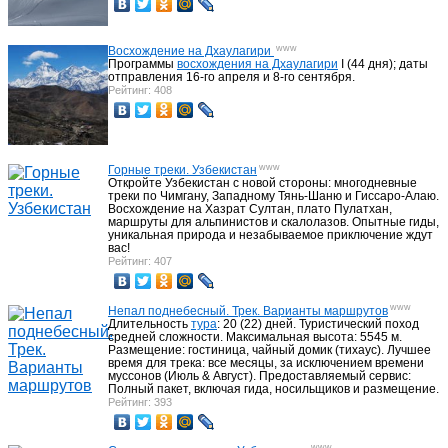
www
Восхождение на Дхаулагири
Программы
восхождения на Дхаулагири
I (44 дня); даты
отправления 16-го апреля и 8-гo сентября.
Рейтинг: 408
www
Горные треки. Узбекистан
Откройте Узбекистан с новой стороны: многодневные
треки по Чимгану, Западному Тянь-Шаню и Гиссаро-Алаю.
Восхождение на Хазрат Султан, плато Пулатхан,
маршруты для альпинистов и скалолазов. Опытные гиды,
уникальная природа и незабываемое приключение ждут
вас!
Рейтинг: 407
www
Непал поднебесный. Трек. Варианты маршрутов
Длительность
тура
: 20 (22) дней. Туристический поход
средней сложности. Максимальная высота: 5545 м.
Размещение: гостиница, чайный домик (тихаус). Лучшее
время для трека: все месяцы, за исключением времени
муссонов (Июль & Август). Предоставляемый сервис:
Полный пакет, включая гида, носильщиков и размещение.
Рейтинг: 393
www