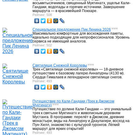
восьмитысячников, священный Муктинатх, ущелье Кали-
Гандаки, водопады и горячие источники. Завершение
маршрута — в красивейшей Покхаре.
Рейтинг: 508
www
Специальное предложение Пик Ленина 2026
Максимально комфортные для восхождения пакеты,
идеально подходящие для непрофессионалов. Уровень
сервиса не имеющий аналогов.
Рейтинг: 502
www
Святилище Снежной Королевы
Трек «Святилище снежной королевы» — 18-дневное
путешествие к базовому лагерю Аннапурны (4130 м).
Сердце Гималаев и легендарное святилище снегов.
Рейтинг: 493
Путешествие по Кали-Гандаки (Трек в Джомсом
www
Муктинатх)
Путешествие по долине Кали-Гандаки — это уникальный
трек к святыне Муктинатх и живописным деревням
Мустанга. В программе: перелёт в Джомсом, древние
монастыри, виды на Аннапурну и Дхаулагири, восход на
Пун-Хилл, знакомство с культурой гуронгов. Лёгкий
маршрут для ярких открытий!
Рейтинг: 493