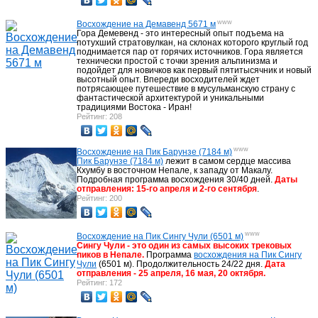
www
Восхождение на Демавенд 5671 м
Гора Демевенд - это интересный опыт подъема на
потухший стратовулкан, на склонах которого круглый год
поднимается пар от горячих источников. Гора является
технически простой с точки зрения альпинизма и
подойдет для новичков как первый пятитысячник и новый
высотный опыт. Впереди восходителей ждет
потрясающее путешествие в мусульманскую страну с
фантастической архитектурой и уникальными
традициями Востока - Иран!
Рейтинг: 208
www
Восхождение на Пик Барунзе (7184 м)
Пик Барунзе (7184 м)
лежит в самом сердце массива
Кхумбу в восточном Непале, к западу от Макалу.
Подробная программа восхождения 30/40 дней.
Даты
отправления: 15-го апреля и 2-гo сентября
.
Рейтинг: 200
www
Восхождение на Пик Сингу Чули (6501 м)
Сингу Чули - это один из самых высоких трековых
пиков в Непале.
Программа
восхождения на Пик Сингу
Чули
(6501 м). Продолжительность 24/22 дня.
Дата
отправления - 25 апреля, 16 мая, 20 октября.
Рейтинг: 172