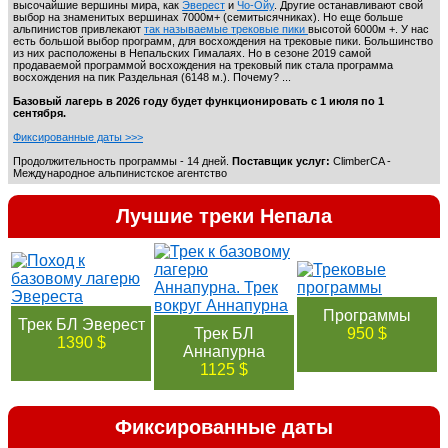
высочайшие вершины мира, как
Эверест
и
Чо-Ойу
. Другие останавливают свой
выбор на знаменитых вершинах 7000м+ (семитысячниках). Но еще больше
альпинистов привлекают
так называемые трековые пики
высотой 6000м +. У нас
Программы Снежный барс
13
есть большой выбор программ, для восхождения на трековые пики. Большинство
из них расположены в Непальских Гималаях. Но в сезоне 2019 самой
продаваемой программой восхождения на трековый пик стала программа
восхождения на пик Раздельная (6148 м.). Почему? ...
Активный отдых Кыргызстан
Базовый лагерь в 2026 году будет функционировать с 1 июля по 1
23
сентября.
Фиксированные даты >>>
Продолжительность программы - 14 дней.
Поставщик услуг:
ClimberCA -
Международное альпинистское агентство
Иссык-Куль. Экскурсии и треки
9
Лучшие треки Непала
Иссык-Куль. Санатории
7
Программы
Трек БЛ Эверест
Трек БЛ
950 $
1390 $
Аннапурна
Гостиницы на побережье Иссык-Куля
14
1125 $
Фиксированные даты
Активный отдых Таджикистан
13