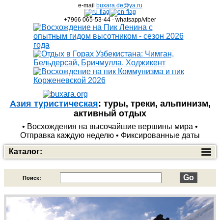
e-mail
buxara.de@ya.ru
+7966 065-53-44 - whatsapp/viber
Азия туристическая
: туры, треки, альпинизм,
активный отдых
• Восхождения на высочайшие вершины мира •
Отправка каждую неделю • Фиксированные даты
Каталог:
Узбекистан. Фиксированные даты.
10
Поиск:
Шелковый путь
7