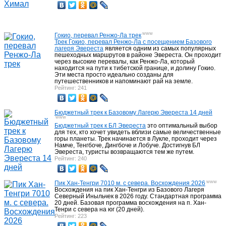
www
Гокио, перевал Ренжо-Ла трек
Трек Гокио, перевал Ренжо-Ла с посещением Базового
лагеря Эвереста
является одним из самых популярных
пешеходных маршрутов в районе Эвереста. Он проходит
через высокие перевалы, как Ренжо-Ла, который
находится на пути к тибетской границе, и долину Гокио.
Эти места просто идеально созданы для
путешественников и напоминают рай на земле.
Рейтинг: 241
Бюджетный трек к Базовому Лагерю Эвереста 14 дней
www
Бюджетный трек к БЛ Эвереста
это оптимальный выбор
для тех, кто хочет увидеть вблизи самые величественные
горы планеты. Трек начинается в Лукле, проходит через
Намче, Тенгбоче, Дингбоче и Лобуче. Достигнув БЛ
Эвереста, туристы возвращаются тем же путем.
Рейтинг: 240
www
Пик Хан-Тенгри 7010 м. с севера. Восхождения 2026
Восхождения на пик Хан-Тенгри из Базового Лагеря
Северный Иныльчек в 2026 году. Стандартная программа
20 дней. Базовая программа восхождения на п. Хан-
Тенри с севера на юг (20 дней).
Рейтинг: 223