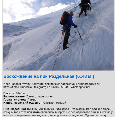
Едем на Иссык-Куль
12
Пансионаты на побережье Иссык-Куля
27
Треки Кыргызстан
9
Программы на ближайшие даты
35
Восхождение на пик Раздельная (6148 м.)
Идет набор в группу. Контакты для приема заявок: your.climberca@ya.ru,
https://t.me/ClimberCA - telegram; +7966 065-53-44 - whatsapp/viber.
Высота:
6148 м
Расположение:
Памир, Кыргызстан
Горная система:
Памир
Туры, треккинг и экспедиции в Центральной Азии
40
Наиболее легкий маршрут:
Снежно-ледовый
Пик Раздельная
(6148 м) Альпинизм - это круто. Это модно. Все больше людей
каждый год хотят испытать свои силы в горах. Не все одинаково сильны, как не у
всех есть одинаково много денег для подобных экспедиций. Одним по плечу