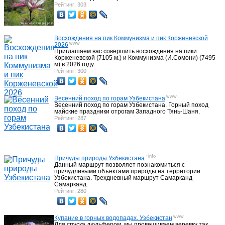
Рейтинг: 303
Восхождения на пик Коммунизма и пик Корженевской
www
2026
Приглашаем вас совершить восхождения на пики
Корженевской (7105 м.) и Коммунизма (И.Сомони) (7495
м) в 2026 году.
Рейтинг: 300
www
Весенний поход по горам Узбекистана
Весенний поход по горам Узбекистана. Горный поход
майские праздники отрогам Западного Тянь-Шаня.
Рейтинг: 287
+info
Причуды природы Узбекистана
Данный маршрут позволяет познакомиться с
причудливыми объектами природы на территории
Узбекистана. Трехдневный маршрут Самарканд-
Самарканд.
Рейтинг: 280
www
Купание в горных водопадах. Узбекистан
Для спуска дюльфером, мы провешиваем веревку так,