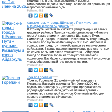
Подходит для опытных любителей высоты.
Фиксированные даты 2026 года, безопасная организация
и профессиональные гиды.
Рейтинг: 462
Фанские горы + города Шёлкового Пути + пустыня
+info
Кызылкум и озеро Айдаркуль
В этом путешествии вы сможете увидеть одни из самых
красивых районов Памира – край горных озер – Фанские
горы. А также знаменитые города Шелкового Пути:
Самарканд, Бухара, Ташкент. Наверняка вы когда-нибудь
слышали про пустыню Кызылкум - 300 тыс. км2 песка и
солнца, вам предстоит полюбоваться ее космическими
пейзажами. В конце нашего приключение вас ждет отдых
на самом большом озере Узбекистана – Айдаркуль.
Поход по Фанским горам не требует специальной
подготовки. Вас будет сопровождать опытный инструктор
+ весь общественный груз повезут ослики.
Рейтинг: 437
www
Трек по Горепани
"Трек по Горепани (11 дней) — лёгкий маршрут в
Гималаях. Вас ждёт восход на Пун-Хилл (3200 м) с
видами на Аннапурну и Дхаулагири, прогулки через
рододендроновые леса, уютные чайные домики и
знакомство с культурой гурунгов. Отличный выбор для
первого знакомства с Непалом."
Рейтинг: 430