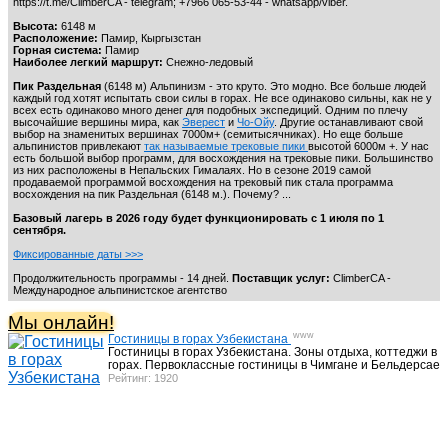
https://t.me/ClimberCA - telegram; +7966 065-53-44 - whatsapp/viber.
Высота:
6148 м
Расположение:
Памир, Кыргызстан
Горная система:
Памир
Туры, треккинг и экспедиции в Центральной Азии
40
Наиболее легкий маршрут:
Снежно-ледовый
Пик Раздельная
(6148 м) Альпинизм - это круто. Это модно. Все больше людей
каждый год хотят испытать свои силы в горах. Не все одинаково сильны, как не у
всех есть одинаково много денег для подобных экспедиций. Одним по плечу
высочайшие вершины мира, как
Эверест
и
Чо-Ойу
. Другие останавливают свой
выбор на знаменитых вершинах 7000м+ (семитысячниках). Но еще больше
альпинистов привлекают
так называемые трековые пики
высотой 6000м +. У нас
Программы Снежный барс
13
есть большой выбор программ, для восхождения на трековые пики. Большинство
из них расположены в Непальских Гималаях. Но в сезоне 2019 самой
продаваемой программой восхождения на трековый пик стала программа
восхождения на пик Раздельная (6148 м.). Почему? ...
Активный отдых Кыргызстан
Базовый лагерь в 2026 году будет функционировать с 1 июля по 1
23
сентября.
Фиксированные даты >>>
Продолжительность программы - 14 дней.
Поставщик услуг:
ClimberCA -
Международное альпинистское агентство
Иссык-Куль. Экскурсии и треки
9
Мы онлайн!
www
Гостиницы в горах Узбекистана
Гостиницы в горах Узбекистана. Зоны отдыха, коттеджи в
горах. Первоклассные гостиницы в Чимгане и Бельдерсае
Рейтинг: 1920
Иссык-Куль. Санатории
7