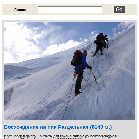
Узбекистан. Фиксированные даты.
10
Поиск:
Шелковый путь
7
Едем на Иссык-Куль
12
Пансионаты на побережье Иссык-Куля
27
Треки Кыргызстан
9
Программы на ближайшие даты
35
Восхождение на пик Раздельная (6148 м.)
Идет набор в группу. Контакты для приема заявок: your.climberca@ya.ru,