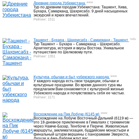
www
Древние города Узбекистана
Гостиницы на побережье Иссык-Куля
14
Тур по древним городам Узбекистана: Ташкент, Хива,
Бухара, Самарканд, Шахрисабз. 9 дней насыщенных
экскурсий и ярких впечатлений.
Рейтинг: 1511
Активный отдых Таджикистан
13
+info
Ташкент - Бухара - Шахрисабз - Самарканд - Ташкент
Тур Ташкент – Бухара – Самарканд – Шахрисабз.
Архитектура, история и вкусы Востока. Уникальное
путешествие по Шелковому пути.
Фанские горы, треки, восхождения
11
Рейтинг: 1351
www
Культура, обычаи и быт узбекского народа
Активный отдых Узбекистан
27
У каждого народа есть свои традиции, обычаи и
культурные праздники. Во время данного тура мы
предлагаем Вам ознакомится с культурной жизнью
Узбекского народа и почувствовать себя ее частью.
Рейтинг: 1171
Бронирование гостиниц в Узбекистане
6
www
Восхождение на Пик Лобуче (6145 м)
Восхождение на Лобуче Восточный-Дальний (6119 м) —
это 18-дневное приключение в Гималаях с треккингом
Треки, туры Непал
через Намче-Базар, Тенгбоче и Периче. Живописные
23
маршруты, акклиматизация, буддийские монастыри и
финальный штурм вершины с панорамами Эвереста,
Лхоцзе и Ама-Даблам ждут вас.