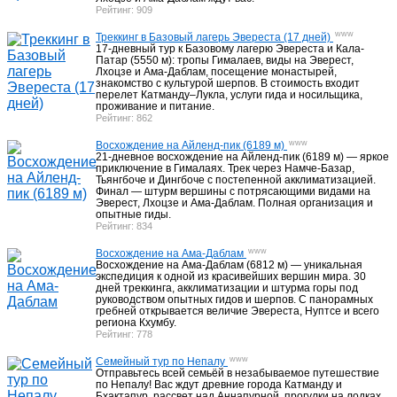
Рейтинг: 909
Восхождения Непал
17
www
Треккинг в Базовый лагерь Эвереста (17 дней)
17-дневный тур к Базовому лагерю Эвереста и Кала-
Патар (5550 м): тропы Гималаев, виды на Эверест,
Лхоцзе и Ама-Даблам, посещение монастырей,
Трековые пики Непала
10
знакомство с культурой шерпов. В стоимость входит
перелет Катманду–Лукла, услуги гида и носильщика,
проживание и питание.
Рейтинг: 862
www
Восхождение на Айленд-пик (6189 м)
Программы на ближайшие даты Непал
39
21-дневное восхождение на Айленд-пик (6189 м) — яркое
приключение в Гималаях. Трек через Намче-Базар,
Тьянгбоче и Дингбоче с постепенной акклиматизацией.
Финал — штурм вершины с потрясающими видами на
Эверест, Лхоцзе и Ама-Даблам. Полная организация и
опытные гиды.
Активный отдых Китай
13
Рейтинг: 834
www
Восхождение на Ама-Даблам
Восхождение на Ама-Даблам (6812 м) — уникальная
экспедиция к одной из красивейших вершин мира. 30
Треки, туры Тибет
5
дней треккинга, акклиматизации и штурма горы под
руководством опытных гидов и шерпов. С панорамных
гребней открывается величие Эвереста, Нуптсе и всего
региона Кхумбу.
Рейтинг: 778
Восхождения Тибет
5
www
Семейный тур по Непалу
Отправьтесь всей семьёй в незабываемое путешествие
по Непалу! Вас ждут древние города Катманду и
Треки, восхождения Пакистан
7
Бхактапур, рассвет над Аннапурной, прогулки на лодках