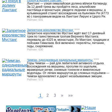
Поход в долину Лантанг
Гостиницы Самарканда
17
Лангтанг — узкая гималайская долина вблизи Катманду.
За 12 дней трека вы пройдёте леса, альпийские
пастбища и монастыри, увидите ледники и вершины, а
кульминацией станет восхождение на Кьянгжин Ри (4773
Гостиницы Бухары
19
м) с панорамным видом на Лангтанг Лирунг и Церго Ри.
Рейтинг: 631
Гостиницы Хивы
6
www
Запретное королевство Мустанг
Запретное королевство Мустанг ждёт вас! 17-дневный
трек по таинственным тропам Верхнего Мустанга:
перевалы до 4325 м, монастыри, Ло Мантанг, традиции и
пейзажи Гималаев. Всё включено: перелёты, питание,
Почему мы ?
4
гиды, снаряжение.
Рейтинг: 630
www
Чимган, однодневные радиальные маршруты
Горы Чимган — рай для любителей активного отдыха.
Восхождения на вершины, прогулки по ущельям,
мраморные речки, снежные тоннели и живописные
водопады. От лёгких маршрутов до сложных подъёмов —
Чимган вдохновляет и дарит незабываемые эмоции.
Рейтинг: 573
1
2
3
»
»»