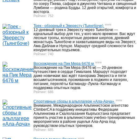
по озеру Пхева, сафари в джунглях Читвана и священный
Лумбини — родина Будды. 12 дней открытий, комфорта и
восторга.
Рейтинг: 752
Музеи Узбекистана
45
www
Трек - обзорный к Эвересту (Тьянгбоче)
12-дневный трек к Эвересту через Тьянгбоче —
идеальный выбор для тех, у кого мало времени. Вас ждут
Достопримечательности Самарканда
30
лесные тропы, колоритные деревни шерпов, древний
монастырь Тьянгбоче и захватывающие виды на Эверест,
Ама-Даблам и Нупцзе. Маршрут средней сложности без
изнурительных подъемов.
Достопримечательности Бухары
51
Рейтинг: 740
www
Восхождение на Пик Мера 6476 м
Восхождение на Пик Мера (6476 м) — 20-дневное
Достопримечательности Ташкента
22
путешествие в сердце Гималаев. Маршрут подходит
даже новичкам: вас ждёт панорама Эвереста и пяти
восьмитысячников, проживание в лоджиях и лагерях,
питание, перелёты Катманду–Лукла–Катманду и
Исторические памятники Узбекистана
поддержка опытных гидов.
4
Рейтинг: 686
www
Спортивные сборы в альплагере «Ала-Арча»
Внимание, Международное Альпинистское агентство
Гостиницы Узбекистана
40
ClimberCA в поддержку инициативы Федерации
Альпинизма и Скалолазания Кыргызстана предлагает
принять участие в альпинистских учебно-тренировочных
мероприятиях в районе ущелья Ала-Арча под
Гостиницы Ташкента
18
руководством опытных тренеров.
Рейтинг: 685
www