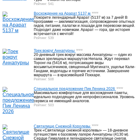
Рейтинг: 541
Гостиницы на побережье Иссык-Куля
14
www
Восхождение на Арарат 5137 м
Покорите легендарный Арарат (5137 м) за 7 дней! В
программе — акклиматизация, сопровождение опытных
гидов, питание, палатки и лошади для перевозки вещей.
Подходит даже новичкам. Арарат — гора, где история
Активный отдых Таджикистан
13
встречается с мечтой!
Рейтинг: 539
www
Трек вокруг Аннапурны
20-дневный трек вокруг массива Аннапурны — один из
Фанские горы, треки, восхождения
11
самых зрелищных маршрутов Непала. Ждут перевал
Торонг-ла (5416 м), потрясающие виды
восьмитысячников, священный Муктинатх, ущелье Кали-
Гандаки, водопады и горячие источники. Завершение
маршрута — в красивейшей Покхаре.
Активный отдых Узбекистан
Рейтинг: 508
27
www
Специальное предложение Пик Ленина 2026
Максимально комфортные для восхождения пакеты,
идеально подходящие для непрофессионалов. Уровень
сервиса не имеющий аналогов.
Бронирование гостиниц в Узбекистане
6
Рейтинг: 503
www
Святилище Снежной Королевы
Треки, туры Непал
23
Трек «Святилище снежной королевы» — 18-дневное
путешествие к базовому лагерю Аннапурны (4130 м).
Сердце Гималаев и легендарное святилище снегов.