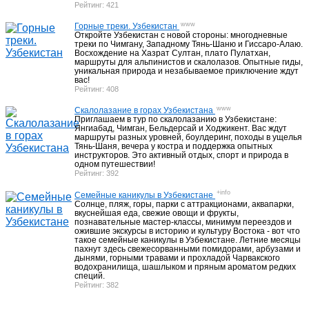
Гостиницы Самарканда
17
Рейтинг: 421
www
Горные треки. Узбекистан
Откройте Узбекистан с новой стороны: многодневные
Гостиницы Бухары
19
треки по Чимгану, Западному Тянь-Шаню и Гиссаро-Алаю.
Восхождение на Хазрат Султан, плато Пулатхан,
маршруты для альпинистов и скалолазов. Опытные гиды,
уникальная природа и незабываемое приключение ждут
Гостиницы Хивы
вас!
6
Рейтинг: 408
www
Скалолазание в горах Узбекистана
Приглашаем в тур по скалолазанию в Узбекистане:
Почему мы ?
4
Янгиабад, Чимган, Бельдерсай и Ходжикент. Вас ждут
маршруты разных уровней, боулдеринг, походы в ущелья
Тянь-Шаня, вечера у костра и поддержка опытных
инструкторов. Это активный отдых, спорт и природа в
одном путешествии!
Рейтинг: 392
+info
Семейные каникулы в Узбекистане
Солнце, пляж, горы, парки с аттракционами, аквапарки,
вкуснейшая еда, свежие овощи и фрукты,
познавательные мастер-классы, минимум переездов и
ожившие экскурсы в историю и культуру Востока - вот что
такое семейные каникулы в Узбекистане. Летние месяцы
пахнут здесь свежесорванными помидорами, арбузами и
дынями, горными травами и прохладой Чарвакского
водохранилища, шашлыком и пряным ароматом редких
специй.
Рейтинг: 382