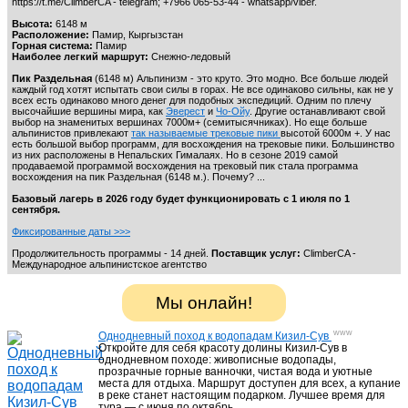
https://t.me/ClimberCA - telegram; +7966 065-53-44 - whatsapp/viber.
Высота:
6148 м
Расположение:
Памир, Кыргызстан
Горная система:
Памир
Туры, треккинг и экспедиции в Центральной Азии
40
Наиболее легкий маршрут:
Снежно-ледовый
Пик Раздельная
(6148 м) Альпинизм - это круто. Это модно. Все больше людей
каждый год хотят испытать свои силы в горах. Не все одинаково сильны, как не у
всех есть одинаково много денег для подобных экспедиций. Одним по плечу
высочайшие вершины мира, как
Эверест
и
Чо-Ойу
. Другие останавливают свой
выбор на знаменитых вершинах 7000м+ (семитысячниках). Но еще больше
альпинистов привлекают
так называемые трековые пики
высотой 6000м +. У нас
Программы Снежный барс
13
есть большой выбор программ, для восхождения на трековые пики. Большинство
из них расположены в Непальских Гималаях. Но в сезоне 2019 самой
продаваемой программой восхождения на трековый пик стала программа
восхождения на пик Раздельная (6148 м.). Почему? ...
Активный отдых Кыргызстан
Базовый лагерь в 2026 году будет функционировать с 1 июля по 1
23
сентября.
Фиксированные даты >>>
Продолжительность программы - 14 дней.
Поставщик услуг:
ClimberCA -
Международное альпинистское агентство
Иссык-Куль. Экскурсии и треки
9
Мы онлайн!
www
Однодневный поход к водопадам Кизил-Сув
Откройте для себя красоту долины Кизил-Сув в
Иссык-Куль. Санатории
7
однодневном походе: живописные водопады,
прозрачные горные ванночки, чистая вода и уютные
места для отдыха. Маршрут доступен для всех, а купание
в реке станет настоящим подарком. Лучшее время для
тура — с июня по октябрь.