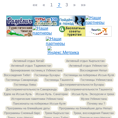
««
«
1
2
3
»
»»
Активный отдых Китай
Активный отдых Кыргызстан
Активный отдых Таджикистан
Активный отдых Узбекистан
Бронирование гостиниц в Узбекистане
Восхождения Непал
Восхождения Тибет
Гостиницы Бухары
Гостиницы на побережье Иссык-Куля
Гостиницы Самарканда
Гостиницы Ташкента
Гостиницы Узбекистана
Гостиницы Хивы
Достопримечательности Бухары
Достопримечательности Самарканда
Достопримечательности Ташкента
Едем на Иссык-Куль
Иссык-Куль. Санатории
Иссык-Куль. Экскурсии и треки
Исторические памятники Узбекистана
Музеи Узбекистана
Пансионаты на побережье Иссык-Куля
Почему мы ?
Программы на ближайшие даты
Программы на ближайшие даты Непал
Программы Снежный барс
Треки Кыргызстан
Треки, восхождения Пакистан
Треки, туры Непал
Треки, туры Тибет
Трековые пики Непала