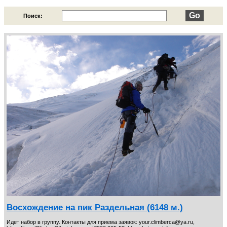
Узбекистан. Фиксированные даты.
10
Поиск:
Шелковый путь
7
Едем на Иссык-Куль
12
Пансионаты на побережье Иссык-Куля
27
Треки Кыргызстан
9
Программы на ближайшие даты
35
Восхождение на пик Раздельная (6148 м.)
Идет набор в группу. Контакты для приема заявок: your.climberca@ya.ru,