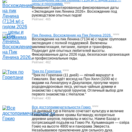
Восхождение на пик Ленина (7134 м) с гидом 2026 —
www
цены и программа
Внимание! Гарантированные фиксированные даты
«Экспедиция пик Ленина 2026». Восхождение под
руководством опытных гидов!
Музеи Узбекистана
45
Рейтинг: 465
Достопримечательности Самарканда
30
www
Пик Ленина. Восхождение на Пик Ленина 2026.
Восхождение на пик Ленина (7134 м) с гидом: групповая
экспедиция с полной поддержкой. Включены
акклиматизация, питание, лагеря и трансферы.
Достопримечательности Бухары
51
Подходит для опытных любителей высоты.
Фиксированные даты 2026 года, безопасная организация
и профессиональные гиды.
Рейтинг: 462
Достопримечательности Ташкента
22
www
Трек по Горепани
"Трек по Горепани (11 дней) — лёгкий маршрут в
Гималаях. Вас ждёт восход на Пун-Хилл (3200 м) с
видами на Аннапурну и Дхаулагири, прогулки через
Исторические памятники Узбекистана
4
рододендроновые леса, уютные чайные домики и
знакомство с культурой гурунгов. Отличный выбор для
первого знакомства с Непалом."
Рейтинг: 430
Гостиницы Узбекистана
40
www
Все достопримечательности Гокио
14-дневный тур в Непале сочетает культуру и величие
Гималаев. Древние храмы Катманду, колоритные
Гостиницы Ташкента
18
деревни шерпов, перевалы и мосты, Намче Базар и
потрясающий подъём на Гокио Ри. Кульминация — озёра
Гокио на высоте 4800 м и панорама Эвереста.
Незабываемое приключение для сильного духа.