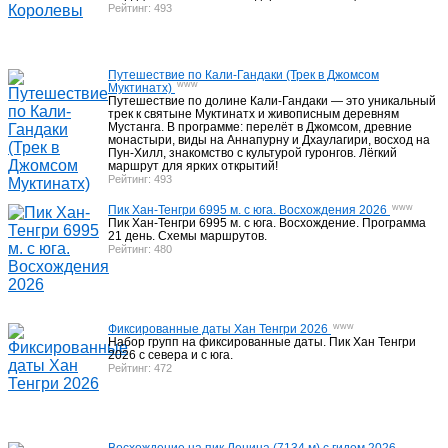
Рейтинг: 493
Восхождения Непал
17
Путешествие по Кали-Гандаки (Трек в Джомсом
Трековые пики Непала
10
www
Муктинатх)
Путешествие по долине Кали-Гандаки — это уникальный
трек к святыне Муктинатх и живописным деревням
Мустанга. В программе: перелёт в Джомсом, древние
монастыри, виды на Аннапурну и Дхаулагири, восход на
Пун-Хилл, знакомство с культурой гуронгов. Лёгкий
Программы на ближайшие даты Непал
маршрут для ярких открытий!
39
Рейтинг: 493
www
Пик Хан-Тенгри 6995 м. c юга. Восхождения 2026
Пик Хан-Тенгри 6995 м. с юга. Восхождение. Программа
21 день. Схемы маршрутов.
Активный отдых Китай
13
Рейтинг: 480
Треки, туры Тибет
5
www
Фиксированные даты Хан Тенгри 2026
Набор групп на фиксированные даты. Пик Хан Тенгри
2026 с севера и с юга.
Рейтинг: 472
Восхождения Тибет
5
Треки, восхождения Пакистан
7