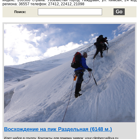
индекс: 200500 страна: Узбекистан город: Гиждуван, ул. Кимсан, 24 код
региона: 36557 телефон: 27412, 22412, 21098
Поиск:
Восхождение на пик Раздельная (6148 м.)
Идет набор в группу. Контакты для приема заявок: your.climberca@ya.ru,