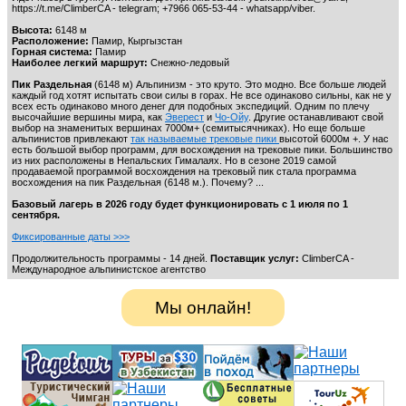
https://t.me/ClimberCA - telegram; +7966 065-53-44 - whatsapp/viber.
Высота:
6148 м
Расположение:
Памир, Кыргызстан
Горная система:
Памир
Наиболее легкий маршрут:
Снежно-ледовый
Пик Раздельная
(6148 м) Альпинизм - это круто. Это модно. Все больше людей
каждый год хотят испытать свои силы в горах. Не все одинаково сильны, как не у
всех есть одинаково много денег для подобных экспедиций. Одним по плечу
высочайшие вершины мира, как
Эверест
и
Чо-Ойу
. Другие останавливают свой
выбор на знаменитых вершинах 7000м+ (семитысячниках). Но еще больше
альпинистов привлекают
так называемые трековые пики
высотой 6000м +. У нас
есть большой выбор программ, для восхождения на трековые пики. Большинство
из них расположены в Непальских Гималаях. Но в сезоне 2019 самой
продаваемой программой восхождения на трековый пик стала программа
восхождения на пик Раздельная (6148 м.). Почему? ...
Базовый лагерь в 2026 году будет функционировать с 1 июля по 1
сентября.
Фиксированные даты >>>
Продолжительность программы - 14 дней.
Поставщик услуг:
ClimberCA -
Международное альпинистское агентство
Мы онлайн!