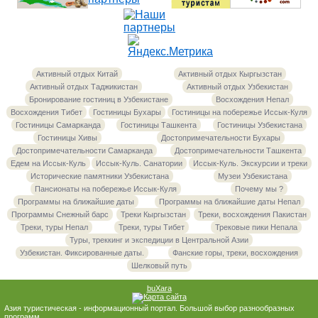
Активный отдых Китай
Активный отдых Кыргызстан
Активный отдых Таджикистан
Активный отдых Узбекистан
Бронирование гостиниц в Узбекистане
Восхождения Непал
Восхождения Тибет
Гостиницы Бухары
Гостиницы на побережье Иссык-Куля
Гостиницы Самарканда
Гостиницы Ташкента
Гостиницы Узбекистана
Гостиницы Хивы
Достопримечательности Бухары
Достопримечательности Самарканда
Достопримечательности Ташкента
Едем на Иссык-Куль
Иссык-Куль. Санатории
Иссык-Куль. Экскурсии и треки
Исторические памятники Узбекистана
Музеи Узбекистана
Пансионаты на побережье Иссык-Куля
Почему мы ?
Программы на ближайшие даты
Программы на ближайшие даты Непал
Программы Снежный барс
Треки Кыргызстан
Треки, восхождения Пакистан
Треки, туры Непал
Треки, туры Тибет
Трековые пики Непала
Туры, треккинг и экспедиции в Центральной Азии
Узбекистан. Фиксированные даты.
Фанские горы, треки, восхождения
Шелковый путь
buXara
Азия туристическая - информационный портал. Большой выбор разнообразных
программ