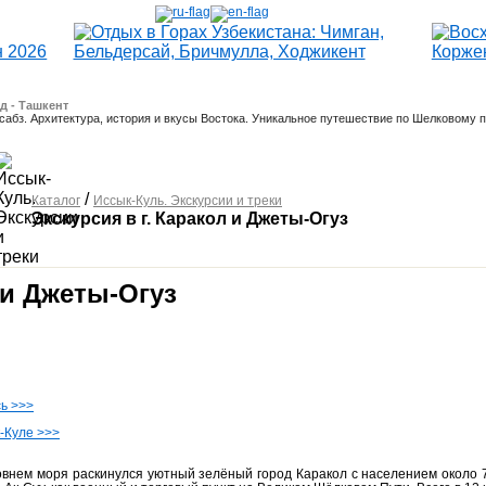
д - Ташкент
абз. Архитектура, история и вкусы Востока. Уникальное путешествие по Шелковому п
/
Каталог
Иссык-Куль. Экскурсии и треки
Экскурсия в г. Каракол и Джеты-Огуз
 и Джеты-Огуз
ь >>>
к-Куле
>>>
овнем моря раскинулся уютный зелёный город Каракол с населением около 