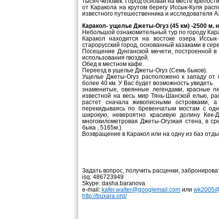
тысяч человек. Город основан на месте крепости
от Каракола на крутом берегу Иссык-Куля расп
известного путешественника и исследователя А
Каракол- ущелье Джеты-Огуз (45 км) -2500 м. н
Небольшой ознакомительный тур по городу Кар
Каракол находится на востоке озера Иссык
старорусский город, основанный казаками в сере
Посещение Дунганской мечети, построенной в 
использования гвоздей.
Обед в местном кафе.
Переезд в ущелье Джеты-Огуз (Семь быков).
Ущелье Джеты-Огуз расположено к западу от 
более 40 км. У Вас будет возможность увидеть
знаменитые, овеянные легендами, красные п
известной на весь мир Тянь-Шанской елью, ра
растет сначала живописными островками, а
перекидываясь по бревенчатым мостам с одн
широкую, невероятно красивую долину Кек-
многокилометровая Джеты-Огузкая стена, в с
быка , 5165м.).
Возвращение в Каракол или на одну из баз отды
Задать вопрос, получить расценки, забронирова
isq: 486723949
Skype: dasha.baranova
e-mail:
kafer.walter@googlemail.com
или
wk2005@
http://buxara.org/