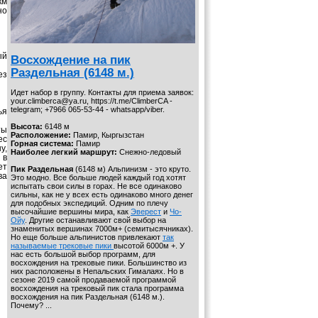
км
но
ый
Восхождение на пик
Раздельная (6148 м.)
ез
Идет набор в группу. Контакты для приема заявок:
your.climberca@ya.ru, https://t.me/ClimberCA -
telegram; +7966 065-53-44 - whatsapp/viber.
ья
Высота:
6148 м
ты
Расположение:
Памир, Кыргызстан
ес
Горная система:
Памир
у,
Наиболее легкий маршрут:
Снежно-ледовый
 в
ет
Пик Раздельная
(6148 м) Альпинизм - это круто.
ва
Это модно. Все больше людей каждый год хотят
испытать свои силы в горах. Не все одинаково
сильны, как не у всех есть одинаково много денег
для подобных экспедиций. Одним по плечу
высочайшие вершины мира, как
Эверест
и
Чо-
Ойу
. Другие останавливают свой выбор на
знаменитых вершинах 7000м+ (семитысячниках).
Но еще больше альпинистов привлекают
так
называемые трековые пики
высотой 6000м +. У
нас есть большой выбор программ, для
восхождения на трековые пики. Большинство из
них расположены в Непальских Гималаях. Но в
сезоне 2019 самой продаваемой программой
восхождения на трековый пик стала программа
восхождения на пик Раздельная (6148 м.).
Почему? ...