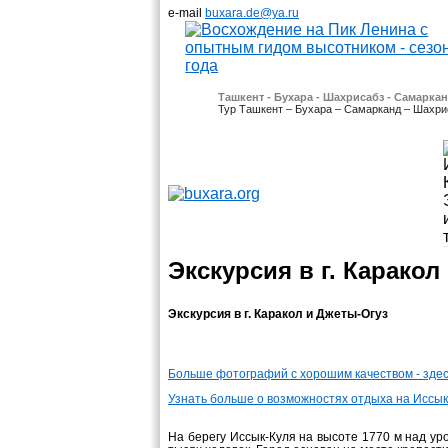
e-mail
buxara.de@ya.ru
Ташкент - Бухара - Шахрисабз - Самаркан
Тур Ташкент – Бухара – Самарканд – Шахрис
Экскурсия в г. Каракол
Экскурсия в г. Каракол и Джеты-Огуз
Больше фотографий с хорошим качеством - здес
Узнать больше о возможностях отдыха на Иссы
На берегу Иссык-Куля на высоте 1770 м над ур