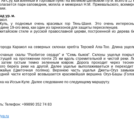
 Ак-Суу, как военный и торговый пункт на Великом Шёлковом Пути. Всего в 12 
олагается парк-заповедник, могила и мемориал Н.М. Пржевальского, всемир
зии.
ад ур. м.
акол.
-Куль, у подножья очень красивых гор Тянь-Шаня. Это очень интересн
дине 19-ого века, как один из гарнизонов для защиты переселенцев.
китайском стиле и русской православной церкви, построенной из дерева б
города Каракол на северных склонах хребта Терскей Ала-Тоо. Длина ущел
есчаные скалы “Разбитое сердце” и “Семь быков”. Склоны ущелья покры
стущей на протяжении почти 25 км вдоль стремительной и чистой реки. Л
 затем густым темно зеленным ковром. Дорога проходит через теснин
ого берега реки на другой. Далее ущелье выполаживаеться и переходит
Джайык (Цветочная поляна). Верхнюю часть ущелья Джеты-Огуз замыка
редней части которой возвышается красивейшая вершина Огуз-Башы (Голо
ха на Иссык-Куле.
Далее следование по следующему маршруту.
ть: Телефон: +99890 352 74 83
ya.ru