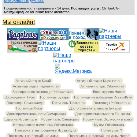
Фиксированные даты >>>
Продолжительность программы - 14 дней.
Поставщик услуг:
ClimberCA -
Международное альпинистское агентство
Мы онлайн!
Активный отдых Китай
Активный отдых Кыргызстан
Активный отдых Таджикистан
Активный отдых Узбекистан
Бронирование гостиниц в Узбекистане
Восхождения Непал
Восхождения Тибет
Гостиницы Бухары
Гостиницы на побережье Иссык-Куля
Гостиницы Самарканда
Гостиницы Ташкента
Гостиницы Узбекистана
Гостиницы Хивы
Достопримечательности Бухары
Достопримечательности Самарканда
Достопримечательности Ташкента
Едем на Иссык-Куль
Иссык-Куль. Санатории
Иссык-Куль. Экскурсии и треки
Исторические памятники Узбекистана
Музеи Узбекистана
Пансионаты на побережье Иссык-Куля
Почему мы ?
Программы на ближайшие даты
Программы на ближайшие даты Непал