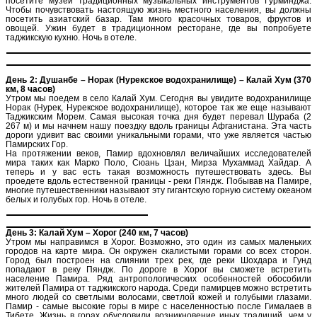
посетите музей традиционных музыкальных инструментов Гурминджа.
Чтобы почувствовать настоящую жизнь местного населения, вы должны
посетить азиатский базар. Там много красочных товаров, фруктов и
овощей. Ужин будет в традиционном ресторане, где вы попробуете
таджикскую кухню. Ночь в отеле.
День 2: Душанбе – Норак (Нурекское водохранилище) – Калай Хум (370
км, 8 часов)
Утром мы поедем в село Калай Хум. Сегодня вы увидите водохранилище
Норак (Нурек, Нурекское водохранилище), которое так же еще называют
Таджикским Морем. Самая высокая точка дня будет перевал Шураба (2
267 м) и мы начнем нашу поездку вдоль границы Афганистана. Эта часть
дороги удивит вас своими уникальными горами, что уже является частью
Памирских Гор.
На протяжении веков, Памир вдохновлял величайших исследователей
мира таких как Марко Поло, Сюань Цзан, Мирза Мухаммад Хайдар. А
теперь и у вас есть такая возможность путешествовать здесь. Вы
проедете вдоль естественной границы - реки Пяндж. Побывав на Памире,
многие путешественники называют эту гигантскую горную систему океаном
белых и голубых гор. Ночь в отеле.
День 3: Калай Хум – Хорог (240 км, 7 часов)
Утром мы направимся в Хорог. Возможно, это один из самых маленьких
городов на карте мира. Он окружен скалистыми горами со всех сторон.
Город был построен на слиянии трех рек, где реки Шохдара и Гунд
попадают в реку Пяндж. По дороге в Хорог вы сможете встретить
население Памира. Ряд антропологических особенностей обособили
жителей Памира от таджикского народа. Среди памирцев можно встретить
много людей со светлыми волосами, светлой кожей и голубыми глазами.
Памир - самые высокие горы в мире с населенностью после Гималаев в
Тибете. Жизнь в горах обусловили возникновение иных традиций, чем у