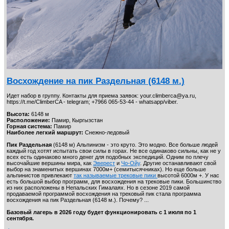
Восхождение на пик Раздельная (6148 м.)
Идет набор в группу. Контакты для приема заявок: your.climberca@ya.ru,
https://t.me/ClimberCA - telegram; +7966 065-53-44 - whatsapp/viber.
Высота:
6148 м
Расположение:
Памир, Кыргызстан
Горная система:
Памир
Наиболее легкий маршрут:
Снежно-ледовый
Пик Раздельная
(6148 м) Альпинизм - это круто. Это модно. Все больше людей
каждый год хотят испытать свои силы в горах. Не все одинаково сильны, как не у
всех есть одинаково много денег для подобных экспедиций. Одним по плечу
высочайшие вершины мира, как
Эверест
и
Чо-Ойу
. Другие останавливают свой
выбор на знаменитых вершинах 7000м+ (семитысячниках). Но еще больше
альпинистов привлекают
так называемые трековые пики
высотой 6000м +. У нас
есть большой выбор программ, для восхождения на трековые пики. Большинство
из них расположены в Непальских Гималаях. Но в сезоне 2019 самой
продаваемой программой восхождения на трековый пик стала программа
восхождения на пик Раздельная (6148 м.). Почему? ...
Базовый лагерь в 2026 году будет функционировать с 1 июля по 1
сентября.