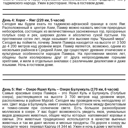
таджикского народа. Ужин в ресторане. Ночь в гостевом доме.
День 4: Хорог – Ямг (220 км, 5 часов)
Сегодня мы будем ехать по таджикско-афганской границе в село Ямг.
Расположенный в центре Азии, Памир можно назвать местом природных
небоскребов, состоящих из величественных заснеженных гор, прозрачных
голубых озер и рек, широких долин и абсолютно сухой пустыни. На
протяжении сотен лет, люди называют эти высокие горы "Крышей мира".
Сегодня вы поймете, почему. Земля Памира находится на высоте от 3 500
до 4 200 метров над уровнем моря. Памир является, возможно, одним из
нескольких районов в Средней Азии, где существуют древние этнические и
культурные особенности народов Памира. На протяжении многих лет,
общины были изолированы друг от друга непроходимыми горными
хребтами, и жили в отдельных анклавах с различными диалектами и даже
языками. Ночь в гостевом доме.
День 5: Ямг – Озеро Яшил Куль – Озеро Булункуль (170 км, 6 часов)
Самые красивые озера Памира – это Яшил Куль и Булункуль (Голубые
озера), растянувшиеся на высоте 3 700 метров над уровнем моря,
расположены в районе Мургаб. Сегодня мы проведем ночь неподалеку от
них. Цвет воды в Булункуль имеет уникальный оттенок между фиолетовым
и темно-синим при солнечном свете. Есть большое разнообразие
моллюсков в озере. У вас будет возможность увидеть яков, уникальных
видов домашних животных, общие черты которых напоминают коровьи и
овечьи. Эти животные традиционно используется в качестве вьючных
животных и так же дают молоко и мясные продукты. По дороге к озеру вы
проедете через перевал Каргуш (4 344 м). Ужин и ночь в доме у жителей.