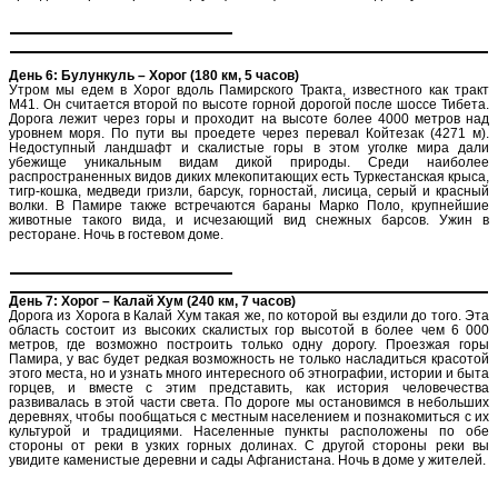
День 6: Булункуль – Хорог (180 км, 5 часов)
Утром мы едем в Хорог вдоль Памирского Тракта, известного как тракт
M41. Он считается второй по высоте горной дорогой после шоссе Тибета.
Дорога лежит через горы и проходит на высоте более 4000 метров над
уровнем моря. По пути вы проедете через перевал Койтезак (4271 м).
Недоступный ландшафт и скалистые горы в этом уголке мира дали
убежище уникальным видам дикой природы. Среди наиболее
распространенных видов диких млекопитающих есть Туркестанская крыса,
тигр-кошка, медведи гризли, барсук, горностай, лисица, серый и красный
волки. В Памире также встречаются бараны Марко Поло, крупнейшие
животные такого вида, и исчезающий вид снежных барсов. Ужин в
ресторане. Ночь в гостевом доме.
День 7: Хорог – Калай Хум (240 км, 7 часов)
Дорога из Хорога в Калай Хум такая же, по которой вы ездили до того. Эта
область состоит из высоких скалистых гор высотой в более чем 6 000
метров, где возможно построить только одну дорогу. Проезжая горы
Памира, у вас будет редкая возможность не только насладиться красотой
этого места, но и узнать много интересного об этнографии, истории и быта
горцев, и вместе с этим представить, как история человечества
развивалась в этой части света. По дороге мы остановимся в небольших
деревнях, чтобы пообщаться с местным населением и познакомиться с их
культурой и традициями. Населенные пункты расположены по обе
стороны от реки в узких горных долинах. С другой стороны реки вы
увидите каменистые деревни и сады Афганистана. Ночь в доме у жителей.