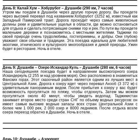
День 8: Калай Хум – Хобурубот – Душанбе (290 км, 7 часов)
Утром мы поедем в Душанбе через другую горную дорогу. Вы проедете
через высокий перевал под названием Хобурубот (3252 м), известный как
Западный Памирский тракт. Дорога проходит через самые живописные
долины реки и удивительные ущелья в области, где можно остановиться
для отдыха и сделать потрясающие снимки гор и рек. По пути вы проедете
маленькие деревни и познакомитесь с местными жителями. Таджики по
своей природе очень трудолюбивы, гостеприимны, и добры. Они глубоко
уважают свои обычаи и традиции. Эта поездка идеальна для любителей
экзотики, этнического и культурного многообразия и дикой природы. Ужин
будет в ресторане. Ночь в отеле.
День 9: Душанбе – Озеро Искандар Куль – Душанбе (280 км, 6 часов)
Наша сегодняшняя поездка будет в направлении высокогорного озера
Искандеркуль (2 255 м над уровнем моря). Оно расположено в знаменитых
Фанских горах. Этот сказочный район является одним из лучших мест в
Центральной Азии. Дорога к озеру идет через перевал Анзоб (3 372 м) с
удивительным панорамным видом. После прибытия к озеру у вас будет
возможность прогуляться по пляжу, чтобы отдохнуть. Затем мы можем
прогуляться около 40 минут, чтобы увидеть водопад. Таджикистан
занимает второе место среди стран СНГ по объему водных ресурсов: он
имеет самые высокие водные запасы всех стран Центральной Азии с
более чем 1 000 рек, 2 000 озер и 8000 ледников. После отдыха возле
озера переезд обратно в Душанбе. Ночь в отеле.
День 10: Душанбе – Аэропорт