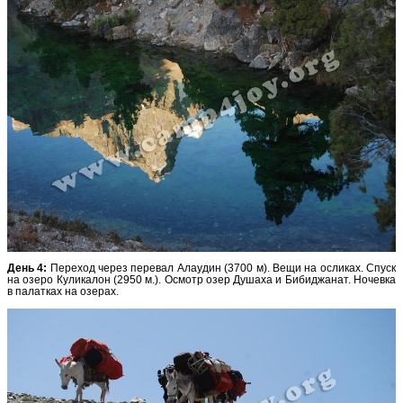
День 4:
Переход через перевал Алаудин (3700 м). Вещи на осликах. Спуск
на озеро Куликалон (2950 м.). Осмотр озер Душаха и Бибиджанат. Ночевка
в палатках на озерах.