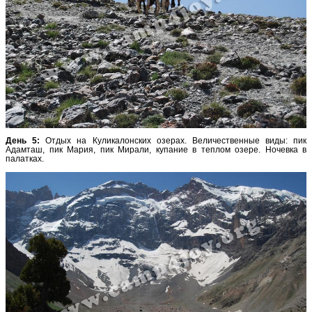
День 5:
Отдых на Куликалонских озерах. Величественные виды: пик
Адамташ, пик Мария, пик Мирали, купание в теплом озере. Ночевка в
палатках.