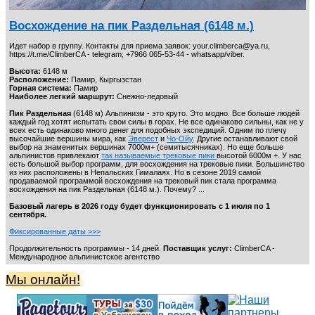
Восхождение на пик Раздельная (6148 м.)
Идет набор в группу. Контакты для приема заявок: your.climberca@ya.ru,
https://t.me/ClimberCA - telegram; +7966 065-53-44 - whatsapp/viber.
Высота:
6148 м
Расположение:
Памир, Кыргызстан
Горная система:
Памир
Наиболее легкий маршрут:
Снежно-ледовый
Пик Раздельная
(6148 м) Альпинизм - это круто. Это модно. Все больше людей
каждый год хотят испытать свои силы в горах. Не все одинаково сильны, как не у
всех есть одинаково много денег для подобных экспедиций. Одним по плечу
высочайшие вершины мира, как
Эверест
и
Чо-Ойу
. Другие останавливают свой
выбор на знаменитых вершинах 7000м+ (семитысячниках). Но еще больше
альпинистов привлекают
так называемые трековые пики
высотой 6000м +. У нас
есть большой выбор программ, для восхождения на трековые пики. Большинство
из них расположены в Непальских Гималаях. Но в сезоне 2019 самой
продаваемой программой восхождения на трековый пик стала программа
восхождения на пик Раздельная (6148 м.). Почему? ...
Базовый лагерь в 2026 году будет функционировать с 1 июля по 1
сентября.
Фиксированные даты >>>
Продолжительность программы - 14 дней.
Поставщик услуг:
ClimberCA -
Международное альпинистское агентство
Мы онлайн!