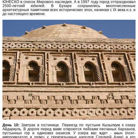
ЮНЕСКО в список Мирового наследия. А в 1997 году город отпраздновал
2500-летний юбилей. В Бухаре сохранились многочисленные
архитектурные памятники всех исторических эпох, начиная с IX века н.э. и
до настоящего времени.
День 10:
Завтрак в гостинице. Переезд по пустыни Кызылкум к озеру
Айдаркуль. В дороге перед вами откроются пейзажи песчаных барханов,
пустынных гор и одиноких оазисов. У озера вас ждет - акын (поэт-
импровизатор и певец у тюркоязычных народов Средней Азии) и его