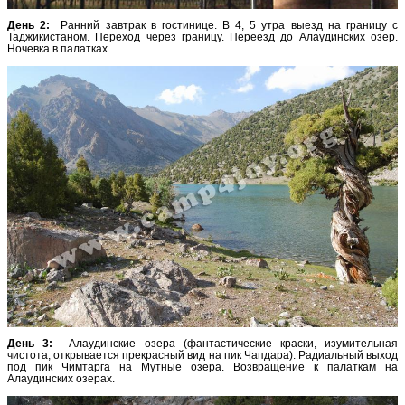
День 2:
Ранний завтрак в гостинице. В 4, 5 утра выезд на границу с
Таджикистаном. Переход через границу. Переезд до Алаудинских озер.
Ночевка в палатках.
День 3:
Алаудинские озера (фантастические краски, изумительная
чистота, открывается прекрасный вид на пик Чапдара). Радиальный выход
под пик Чимтарга на Мутные озера. Возвращение к палаткам на
Алаудинских озерах.