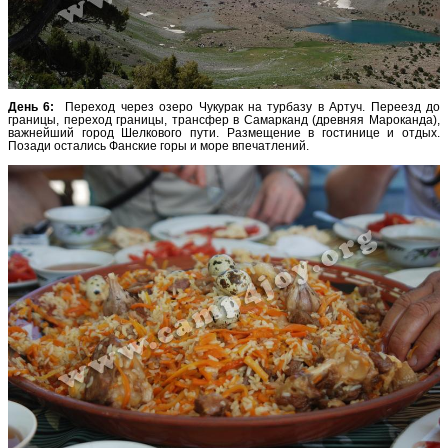
День 6:
Переход через озеро Чукурак на турбазу в Артуч. Переезд до
границы, переход границы, трансфер в Самарканд (древняя Мароканда),
важнейший город Шелкового пути. Размещение в гостинице и отдых.
Позади остались Фанские горы и море впечатлений.