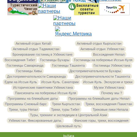
Активный отдых Китай
Активный отдых Кыргызстан
Активный отдых Таджикистан
Активный отдых Узбекистан
Бронирование гостиниц в Узбекистане
Восхождения Непал
Восхождения Тибет
Гостиницы Бухары
Гостиницы на побережье Иссык-Куля
Гостиницы Самарканда
Гостиницы Ташкента
Гостиницы Узбекистана
Гостиницы Хивы
Достопримечательности Бухары
Достопримечательности Самарканда
Достопримечательности Ташкента
Едем на Иссык-Куль
Иссык-Куль. Санатории
Иссык-Куль. Экскурсии и треки
Исторические памятники Узбекистана
Музеи Узбекистана
Пансионаты на побережье Иссык-Куля
Почему мы ?
Программы на ближайшие даты
Программы на ближайшие даты Непал
Программы Снежный барс
Треки Кыргызстан
Треки, восхождения Пакистан
Треки, туры Непал
Треки, туры Тибет
Трековые пики Непала
Туры, треккинг и экспедиции в Центральной Азии
Узбекистан. Фиксированные даты.
Фанские горы, треки, восхождения
Шелковый путь
buXara