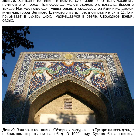
День 8:
Завтрак в гостинице и покупка сувениров, через пару часов мы
покинем этот город. Трансфер до железнодорожного вокзала. Выезд в
Бухару. Нас ждет еще один удивительный город средней Азии и исламской
культуры, город Великого Шелкового пути, поезд отправляется в 11:45 и
прибывает в Бухару 14:45. Размещаемся в отеле. Свободное время,
отдых.
День 9:
Завтрак в гостинице. Обзорная экскурсия по Бухаре на весь день, с
небольшим перерывом на обед. В 1991 году Бухара была внесена