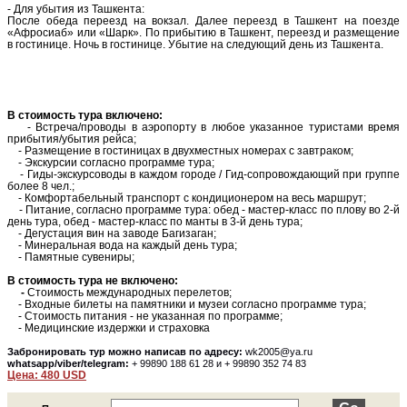
- Для убытия из Ташкента:
После обеда переезд на вокзал. Далее переезд в Ташкент на поезде
«Афросиаб» или «Шарк». По прибытию в Ташкент, переезд и размещение
в гостинице. Ночь в гостинице. Убытие на следующий день из Ташкента.
В стоимость тура включено:
- Встреча/проводы в аэропорту в любое указанное туристами время
прибытия/убытия рейса;
- Размещение в гостиницах в двухместных номерах с завтраком;
- Экскурсии согласно программе тура;
- Гиды-экскурсоводы в каждом городе / Гид-сопровождающий при группе
более 8 чел.;
- Комфортабельный транспорт с кондиционером на весь маршрут;
- Питание, согласно программе тура: обед - мастер-класс по плову во 2-й
день тура, обед - мастер-класс по манты в 3-й день тура;
- Дегустация вин на заводе Багизаган;
- Минеральная вода на каждый день тура;
- Памятные сувениры;
В стоимость тура не включено:
-
Стоимость международных перелетов;
- Входные билеты на памятники и музеи согласно программе тура;
- Стоимость питания - не указанная по программе;
- Медицинские издержки и страховка
Забронировать тур можно написав по адресу:
wk2005@ya.ru
whatsapp/viber/telegram:
+ 99890 188 61 28 и + 99890 352 74 83
Цена: 480 USD