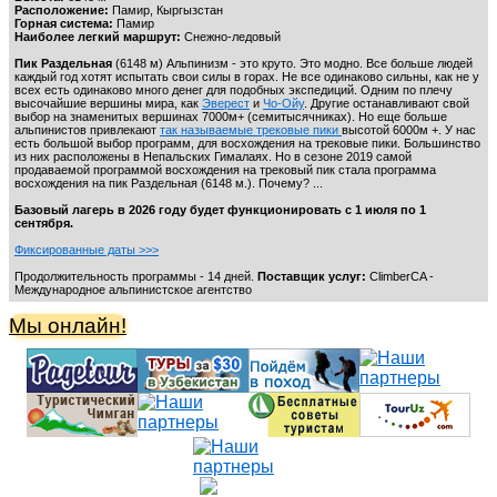
Расположение:
Памир, Кыргызстан
Горная система:
Памир
Наиболее легкий маршрут:
Снежно-ледовый
Пик Раздельная
(6148 м) Альпинизм - это круто. Это модно. Все больше людей
каждый год хотят испытать свои силы в горах. Не все одинаково сильны, как не у
всех есть одинаково много денег для подобных экспедиций. Одним по плечу
высочайшие вершины мира, как
Эверест
и
Чо-Ойу
. Другие останавливают свой
выбор на знаменитых вершинах 7000м+ (семитысячниках). Но еще больше
альпинистов привлекают
так называемые трековые пики
высотой 6000м +. У нас
есть большой выбор программ, для восхождения на трековые пики. Большинство
из них расположены в Непальских Гималаях. Но в сезоне 2019 самой
продаваемой программой восхождения на трековый пик стала программа
восхождения на пик Раздельная (6148 м.). Почему? ...
Базовый лагерь в 2026 году будет функционировать с 1 июля по 1
сентября.
Фиксированные даты >>>
Продолжительность программы - 14 дней.
Поставщик услуг:
ClimberCA -
Международное альпинистское агентство
Мы онлайн!