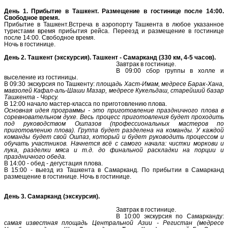
День 1.
Прибытие в Ташкент. Размещение в гостинице после 14:00.
Свободное время.
Прибытие в Ташкент.Встреча в аэропорту Ташкента в любое указанное
туристами время прибытия рейса. Переезд и размещение в гостинице
после 14:00. Свободное время.
Ночь в гостинице.
День 2.
Ташкент (экскурсия). Ташкент - Самарканд (330 км, 4-5 часов).
Завтрак в гостинице.
В 09:00 сбор группы в холле и
выселение из гостиницы.
В 09:30 экскурсия по Ташкенту:
площадь Хаст-Имам, медресе Барак-Хана,
мавзолей Кафал-аль-Шаши Мазар, медресе Кукельдаш, старейший базар
Ташкента - Чорсу.
В 12:00 начало мастер-класса по приготовлению плова.
Основная идея программы - это приготовление праздничного плова в
соревновательном духе. Весь процесс приготовления будет проходить
под руководством Ошпазов (профессиональных мастеров по
приготовлению плова). Группа будет разделена на команды. У каждой
команды будет свой Ошпаз, который и будет руководить процессом и
обучать участников. Начнется всё с самого начала: чистки моркови и
лука, разделки мяса и т.д. до финальной раскладки на порции и
праздничного обеда.
В 14:00 - обед - дегустация плова.
В 15:00 - выезд из Ташкента в Самарканд. По прибытии в Самарканд
размещение в гостинице. Ночь в гостинице.
День 3.
Самарканд (экскурсия).
Завтрак в гостинице.
В 10:00 экскурсия по Самарканду:
самая известная площадь Центральной Азии - Регистан (медресе