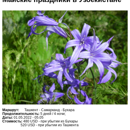
Маршрут:
Ташкент - Самарканд - Бухара
Продолжительность:
5 дней / 4 ночи;
Даты:
01.05.2022 - 05.05
Стоимость:
480 USD - при убытии из Бухары
520 USD - при убытии из Ташкента