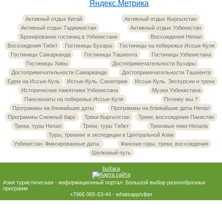
Активный отдых Китай
Активный отдых Кыргызстан
Активный отдых Таджикистан
Активный отдых Узбекистан
Бронирование гостиниц в Узбекистане
Восхождения Непал
Восхождения Тибет
Гостиницы Бухары
Гостиницы на побережье Иссык-Куля
Гостиницы Самарканда
Гостиницы Ташкента
Гостиницы Узбекистана
Гостиницы Хивы
Достопримечательности Бухары
Достопримечательности Самарканда
Достопримечательности Ташкента
Едем на Иссык-Куль
Иссык-Куль. Санатории
Иссык-Куль. Экскурсии и треки
Исторические памятники Узбекистана
Музеи Узбекистана
Пансионаты на побережье Иссык-Куля
Почему мы ?
Программы на ближайшие даты
Программы на ближайшие даты Непал
Программы Снежный барс
Треки Кыргызстан
Треки, восхождения Пакистан
Треки, туры Непал
Треки, туры Тибет
Трековые пики Непала
Туры, треккинг и экспедиции в Центральной Азии
Узбекистан. Фиксированные даты.
Фанские горы, треки, восхождения
Шелковый путь
buXara
Азия туристическая - информационный портал. Большой выбор разнообразных
программ
+7966 065-53-44 - whatsapp/viber