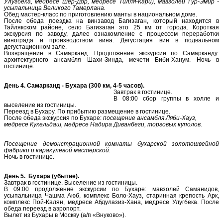
Улугбека, медресе Шер-Дор, медресе Тилля-Кари), мавзолей Гур-Эмир -
усыпальница Великого Тамерлана.
Обед мастер-класс по приготовлению манты в национальном доме.
После обеда поездка на винзавод Багизаган, который находится в
Тайлякском районе, село Багизаган это 25 км от города. Короткая
экскурсия по заводу, далее ознакомление с процессом переработки
винограда и производством вина. Дегустация вин в подвальном
дегустационном зале.
Возвращение в Самарканд. Продолжение экскурсии по Самарканду:
архитектурного ансамбля Шахи-Зинда, мечети Биби-Ханум. Ночь в
гостинице.
День 4. Самарканд - Бухара (300 км, 4-5 часов).
Завтрак в гостинице.
В 08:00 сбор группы в холле и
выселение из гостиницы.
Переезд в Бухару. По прибытию размещение в гостинице.
После обеда экскурсия по Бухаре:
посещение ансамбля Ляби-Хауз,
медресе Кукельдаш, медресе Надира Диванбеги, торговых куполов.
Посещение демонстрационной комнаты бухарской золотошвейной
фабрики и каракулевой мастерской.
Ночь в гостинице.
День 5.
Бухара (убытие).
Завтрак в гостинице. Выселение из гостиницы.
В 09:00 продолжение экскурсии по Бухаре: мавзолей Саманидов,
усыпальница Чашма Аюб, комплекс Боло-Хауз, старинная крепость Арк,
комплекс Пой-Калян, медресе Абдулазиз-Хана, медресе Улугбека. После
обеда переезд в аэропорт.
Вылет из Бухары в Москву (а/п «Внуково»).