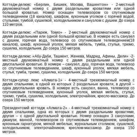
Коттедж-делюкс «Берлин, Бишкек, Москва, Вашингтон» - 2-местный
двухкомнатный номер с двумя раздельными кроватями или одной
большой кроватью. Номер оснащен телевизором со спутниковым
телевидением (18 каналов), шкафом, кухонным уголком с горячей водой,
стульями, тумбой, сушилкой, холодильником и санузлом с душем. До озера
110 метров.
Коттедж-делюкс «Париж, Токио» - 2-местный двухкомнатный номер с
двумя раздельными или одной большой кроватью. В номере есть санузел
с душем, горячая вода, телевизор со спутниковым телевидением(18
каналов), шкаф, кухонный уголок, мягкая мебель, тумба, стулья, трюмо,
сушилка, холодильник. До озера 150 метров.
Коттедж-делюкс «Абу-Даби, Ташкент, Женева, Мадрид, Афины, Дели» -2-
местный двухкомнатный номер с двумя раздельными или одной
двуспальной кроватью. В номере – санузел, душ, горячая вода, телевизор
со спутниковым телевидением, шкаф, кухонный уголок, мягкая мебель,
стулья, тумба, трюмо, сушилка, холодильник. До озера 150 метров.
Коттедж-супер люкс «Алмата-1» - 4-местный трехкомнатный номер с
двумя спальнями, в одной их которых 2 раздельные кровати, в другой –
одна двуспальная кровать. В номере есть санузел, ванна, телевизор со
спутниковым телевидением, кухонный уголок, мягкая мебель, стулья,
трюмо, тумба, сушилка, холодильник, электрочайник, кресло-массажор. До
озера 150 метров.
Президентский коттедж «Алмата-2» - 4-местный трехкомнатный номер с
двумя спальнями, одна из которых с двумя раздельными кроватями,
другая – с одной двуспальной кроватью. Номер оснащен 3 санузлами,
джакузи, ванной, телевизором со спутниковым телевидением, шкафом,
кухонным гарнитуром, мягкой мебелью, журнальным столиком, сушилкой,
холодильником, электрочайником, креслом-массажор. До озера 150
метров.