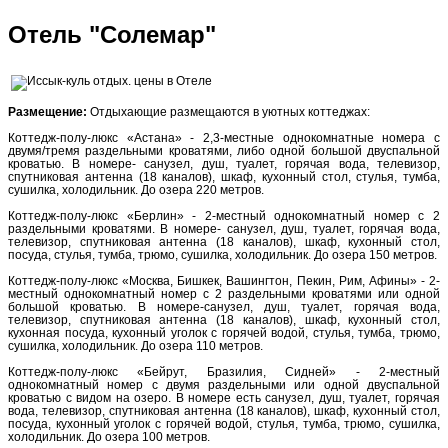
Отель "Солемар"
Размещение:
Отдыхающие размещаются в уютных коттеджах:
Коттедж-полу-люкс «Астана» - 2,3-местные однокомнатные номера с
двумя/тремя раздельными кроватями, либо одной большой двуспальной
кроватью. В номере- санузел, душ, туалет, горячая вода, телевизор,
спутниковая антенна (18 каналов), шкаф, кухонный стол, стулья, тумба,
сушилка, холодильник. До озера 220 метров.
Коттедж-полу-люкс «Берлин» - 2-местный однокомнатный номер с 2
раздельными кроватями. В номере- санузел, душ, туалет, горячая вода,
телевизор, спутниковая антенна (18 каналов), шкаф, кухонный стол,
посуда, стулья, тумба, трюмо, сушилка, холодильник. До озера 150 метров.
Коттедж-полу-люкс «Москва, Бишкек, Вашингтон, Пекин, Рим, Афины» - 2-
местный однокомнатный номер с 2 раздельными кроватями или одной
большой кроватью. В номере-санузел, душ, туалет, горячая вода,
телевизор, спутниковая антенна (18 каналов), шкаф, кухонный стол,
кухонная посуда, кухонный уголок с горячей водой, стулья, тумба, трюмо,
сушилка, холодильник. До озера 110 метров.
Коттедж-полу-люкс «Бейрут, Бразилия, Сидней» - 2-местный
однокомнатный номер с двумя раздельными или одной двуспальной
кроватью с видом на озеро. В номере есть санузел, душ, туалет, горячая
вода, телевизор, спутниковая антенна (18 каналов), шкаф, кухонный стол,
посуда, кухонный уголок с горячей водой, стулья, тумба, трюмо, сушилка,
холодильник. До озера 100 метров.