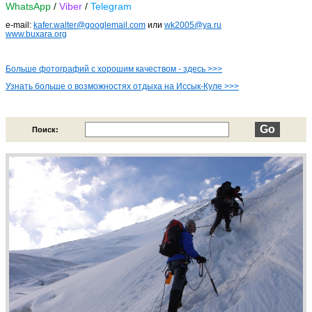
WhatsApp
/
Viber
/
Telegram
e-mail:
kafer.walter@googlemail.com
или
wk2005@ya.ru
www.buxara.org
Больше фотографий с хорошим качеством - здесь >>>
Узнать больше о возможностях отдыха на Иссык-Куле >>>
Поиск: