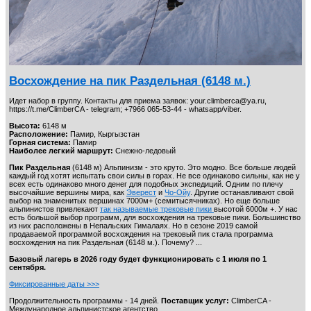
Восхождение на пик Раздельная (6148 м.)
Идет набор в группу. Контакты для приема заявок: your.climberca@ya.ru,
https://t.me/ClimberCA - telegram; +7966 065-53-44 - whatsapp/viber.
Высота:
6148 м
Расположение:
Памир, Кыргызстан
Горная система:
Памир
Наиболее легкий маршрут:
Снежно-ледовый
Пик Раздельная
(6148 м) Альпинизм - это круто. Это модно. Все больше людей
каждый год хотят испытать свои силы в горах. Не все одинаково сильны, как не у
всех есть одинаково много денег для подобных экспедиций. Одним по плечу
высочайшие вершины мира, как
Эверест
и
Чо-Ойу
. Другие останавливают свой
выбор на знаменитых вершинах 7000м+ (семитысячниках). Но еще больше
альпинистов привлекают
так называемые трековые пики
высотой 6000м +. У нас
есть большой выбор программ, для восхождения на трековые пики. Большинство
из них расположены в Непальских Гималаях. Но в сезоне 2019 самой
продаваемой программой восхождения на трековый пик стала программа
восхождения на пик Раздельная (6148 м.). Почему? ...
Базовый лагерь в 2026 году будет функционировать с 1 июля по 1
сентября.
Фиксированные даты >>>
Продолжительность программы - 14 дней.
Поставщик услуг:
ClimberCA -
Международное альпинистское агентство