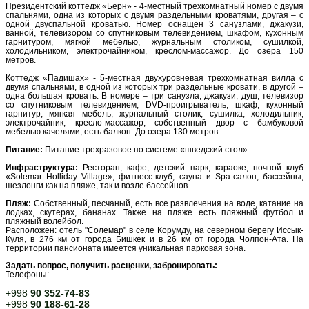
Президентский коттедж «Берн» - 4-местный трехкомнатный номер с двумя
спальнями, одна из которых с двумя раздельными кроватями, другая – с
одной двуспальной кроватью. Номер оснащен 3 санузлами, джакузи,
ванной, телевизором со спутниковым телевидением, шкафом, кухонным
гарнитуром, мягкой мебелью, журнальным столиком, сушилкой,
холодильником, электрочайником, креслом-массажор. До озера 150
метров.
Коттедж «Падишах» - 5-местная двухуровневая трехкомнатная вилла с
двумя спальнями, в одной из которых три раздельные кровати, в другой –
одна большая кровать. В номере – три санузла, джакузи, душ, телевизор
со спутниковым телевидением, DVD-проигрыватель, шкаф, кухонный
гарнитур, мягкая мебель, журнальный столик, сушилка, холодильник,
электрочайник, кресло-массажор, собственный двор с бамбуковой
мебелью качелями, есть балкон. До озера 130 метров.
Питание:
Питание трехразовое по системе «шведский стол».
Инфраструктура:
Ресторан, кафе, детский парк, караоке, ночной клуб
«Solemar Holliday Village», фитнесс-клуб, сауна и Spa-салон, бассейны,
шезлонги как на пляже, так и возле бассейнов.
Пляж:
Собственный, песчаный, есть все развлечения на воде, катание на
лодках, скутерах, бананах. Также на пляже есть пляжный футбол и
пляжный волейбол.
Расположен: отель "Солемар" в селе Корумду, на северном берегу Иссык-
Куля, в 276 км от города Бишкек и в 26 км от города Чолпон-Ата. На
территории пансионата имеется уникальная парковая зона.
Задать вопрос, получить расценки, забронировать:
Телефоны:
+998
90 352-74-83
+998
90 188-61-28