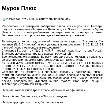
Мурок Плюс
Расположен: на северном побережье озера Иссык-Куль, в с. Бостери,
рядом с санаторием «Киргизское Взморье», в 259 км. от г. Бишкек. «Мурок
Плюс» - это комфортабельные номера класса стандарт и люкс.
Территория вокруг корпуса и коттеджей зеленная, ухоженная.
Размещение: Корпус двухэтажный, номера «стандарт»: 7 номеров 2-х
местных (№ 2, 6 – первый этаж, с двуспальными кроватями, 9, 10, 11, 12, 13
– второй этаж, с односпальными кроватями).
7 номеров 3-х местных (№ 1, 3, 4, 5, 7 – первый этаж, 8, 14 – второй этаж).
В номере двуспальная кровать и диван раскладной.
Все номера однокомнатные. Во всех номерах есть холодильник, телевизор
со спутниковым приемом, х/гор. вода, душевая кабина, туалет.
Коттеджи двухэтажные (люксы): № 14-1, 14-2, 14-3, 14-4, 14-5 (первые
этажи), 14-6, 14-7, 14-8, 14-9. 14-10 (вторые этажи)15-1, 15-2, 15-3 (первые
этажи), 15-4, 15-5, 15-6 (вторые этажи).
Состоят из 2-х комнат (2-х спальная кровать и раскладной диван),
гостиной (раскладной диван, журнальный стол, телевизор со спутниковым
приемом), оборудованной кухни (микроволновая печь, мойка, эл.чайник,
посуда, холодильник), душевая кабина, туалет, х/гор. вода, сейф, 2
телевизора с спутниковым приемом.
Питание: комплексное трехразовое, обслуживают официанты.
Пляж: общий, бесплатный, в 700 м от коттеджей.
Инфраструктура: дискотека, бар, кафе, сауна.