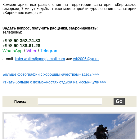
Комментарии: все развлечения на территории санатория «Киргизское
взморье», 7 минут ходьбы, также можно пройти курс лечения в санатории
«Киргизское взморье».
Задать вопрос, получить расценки, забронировать:
Телефоны:
+998
90 352-74-83
+998
90 188-61-28
WhatsApp
/
Viber
/
Telegram
e-mail:
kafer.walter@googlemail.com
или
wk2005@ya.ru
Больше фотографий с хорошим качеством - здесь >>>
Узнать больше о возможностях отдыха на Иссык-Куле
>>>;
Поиск: