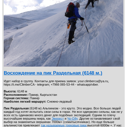
Восхождение на пик Раздельная (6148 м.)
Идет набор в группу. Контакты для приема заявок: your.climberca@ya.ru,
https://t.me/ClimberCA - telegram; +7966 065-53-44 - whatsapp/viber.
Высота:
6148 м
Расположение:
Памир, Кыргызстан
Горная система:
Памир
Наиболее легкий маршрут:
Снежно-ледовый
Пик Раздельная
(6148 м) Альпинизм - это круто. Это модно. Все больше людей
каждый год хотят испытать свои силы в горах. Не все одинаково сильны, как не у
всех есть одинаково много денег для подобных экспедиций. Одним по плечу
высочайшие вершины мира, как
Эверест
и
Чо-Ойу
. Другие останавливают свой
выбор на знаменитых вершинах 7000м+ (семитысячниках). Но еще больше
альпинистов привлекают
так называемые трековые пики
высотой 6000м +. У нас