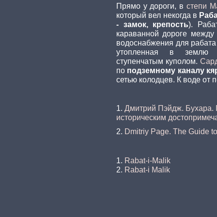
Прямо у дороги, в
степи М
который вел некогда в
Раба
- замок, крепость
). Раб
караванной дороге между
водоснабжения для рабат
утопленная в землю к
ступенчатым куполом.
Сар
по
подземному каналу кя
сетью колодцев. К воде от 
1.
Дмитрий Пэйдж. Бухара. 
историческим достопримеч
2.
Dmitriy Page. The Guide to
1.
Rabat-i-Malik
2.
Rabat-i Malik