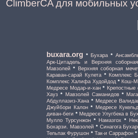
ClimberCA для мобильных у
buxara.org
*
Бухара
*
Ансамбл
Арк-Цитадель и Верхняя соборная
Мавзолей
*
Верхняя соборная мече
Караван-сарай Кулета
*
Комплекс Б
Комплекс Халифа Худойдод
*
Кош-М
Медресе Модар-и-хан
*
Крепостные 
Хауз
*
Мавзолей Саманидов
*
Мага
Абдуллазиз-Хана
*
Медресе Валида
Джуйбори Калон
*
Медресе Кукель
диван-беги
*
Медресе Улугбека в Бу
Мулло Турсунжон
*
Намазгох
*
Нек
Бохарзи. Мавзолей
*
Синагога Буха
Тельпак Фурушон
*
Так-и Саррафон