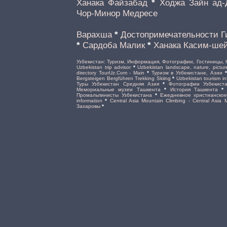
Ханака Файзабад
*
Ходжа Зайн ад-
Чор-Минор Медресе
Варахша
*
Достопримечательности Г
*
Сардоба Малик
*
Ханака Касим-ше
Узбекистан: Туризм, Информация, Фотографии, Гостиницы, 
Uzbekistan trip advisor
*
Uzbekistan landscape, nature, pictur
directory TourUz.Com - Main
*
Туризм в Узбекистане, Азии
Bergsteigen Bergführen Trekking Skiing
*
Uzbekistan tourism in
Туры Узбекистан Средняя Азия
*
Фотографии Узбекист
Мемориальные музеи Ташкента
*
История Ташкента
Промальпинисты Узбекистана
*
Ежедневное христианско
information
*
Central Asia Mountain Climbing - Central Asia
Захаровы
*