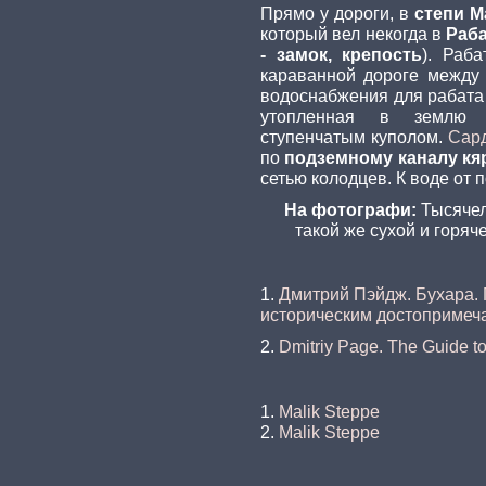
Прямо у дороги, в
степи М
который вел некогда в
Раба
- замок, крепость
). Раб
караванной дороге между
водоснабжения для рабат
утопленная в землю к
ступенчатым куполом.
Сар
по
подземному каналу кя
сетью колодцев. К воде от 
На фотографи:
Тысячел
такой же сухой и горяч
1.
Дмитрий Пэйдж. Бухара. 
историческим достопримеч
2.
Dmitriy Page. The Guide to
1.
Malik Steppe
2.
Malik Steppe