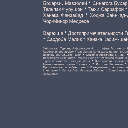
Бохарзи. Мавзолей
*
Синагога Буха
Тельпак Фурушон
*
Так-и Саррафон
Ханака Файзабад
*
Ходжа Зайн ад-
Чор-Минор Медресе
Варахша
*
Достопримечательности Г
*
Сардоба Малик
*
Ханака Касим-ше
Узбекистан: Туризм, Информация, Фотографии, Гостиницы, 
Uzbekistan trip advisor
*
Uzbekistan landscape, nature, pictur
directory TourUz.Com - Main
*
Туризм в Узбекистане, Азии
Bergsteigen Bergführen Trekking Skiing
*
Uzbekistan tourism in
Туры Узбекистан Средняя Азия
*
Фотографии Узбекист
Мемориальные музеи Ташкента
*
История Ташкента
Промальпинисты Узбекистана
*
Ежедневное христианско
information
*
Central Asia Mountain Climbing - Central Asia
Захаровы
*