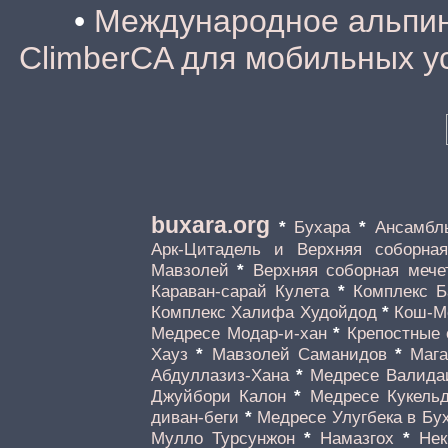
•
Международное альпини
ClimberCA для мобильных у
buxara.org
*
Бухара
*
Ансамбл
Арк-Цитадель и Верхняя соборная
Мавзолей
*
Верхняя соборная мече
Караван-сарай Кулета
*
Комплекс Б
Комплекс Халифа Худойдод
*
Кош-М
Медресе Модар-и-хан
*
Крепостные 
Хауз
*
Мавзолей Саманидов
*
Мага
Абдуллазиз-Хана
*
Медресе Валида
Джуйбори Калон
*
Медресе Кукель
диван-беги
*
Медресе Улугбека в Бу
Мулло Турсунжон
*
Намазгох
*
Нек