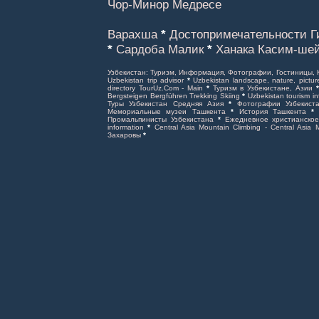
Чор-Минор Медресе
Варахша
*
Достопримечательности Г
*
Сардоба Малик
*
Ханака Касим-ше
Узбекистан: Туризм, Информация, Фотографии, Гостиницы, 
Uzbekistan trip advisor
*
Uzbekistan landscape, nature, pictur
directory TourUz.Com - Main
*
Туризм в Узбекистане, Азии
Bergsteigen Bergführen Trekking Skiing
*
Uzbekistan tourism in
Туры Узбекистан Средняя Азия
*
Фотографии Узбекист
Мемориальные музеи Ташкента
*
История Ташкента
Промальпинисты Узбекистана
*
Ежедневное христианско
information
*
Central Asia Mountain Climbing - Central Asia
Захаровы
*