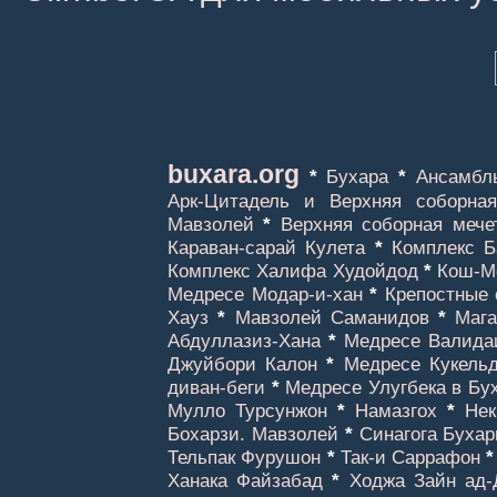
buxara.org
*
Бухара
*
Ансамбл
Арк-Цитадель и Верхняя соборная
Мавзолей
*
Верхняя соборная мече
Караван-сарай Кулета
*
Комплекс Б
Комплекс Халифа Худойдод
*
Кош-М
Медресе Модар-и-хан
*
Крепостные 
Хауз
*
Мавзолей Саманидов
*
Мага
Абдуллазиз-Хана
*
Медресе Валида
Джуйбори Калон
*
Медресе Кукель
диван-беги
*
Медресе Улугбека в Бу
Мулло Турсунжон
*
Намазгох
*
Нек
Бохарзи. Мавзолей
*
Синагога Буха
Тельпак Фурушон
*
Так-и Саррафон
Ханака Файзабад
*
Ходжа Зайн ад-