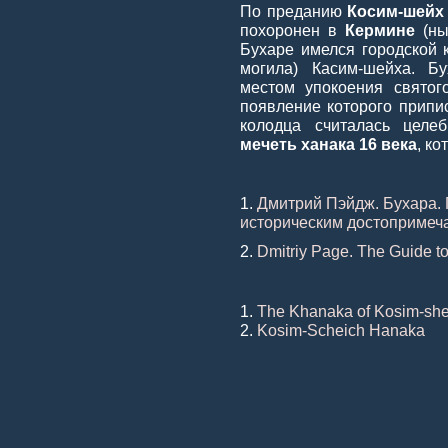
По преданию
Косим-шейх
похоронен в
Кермине
(ны
Бухаре имелся городской 
могила) Касим-шейха. Б
местом упокоения святог
появление которого припи
колодца считалась цел
мечеть ханака 16 века
, к
1.
Дмитрий Пэйдж. Бухара. 
историческим достопримеч
2.
Dmitriy Page. The Guide to
1.
The Khanaka of Kosim-she
2.
Kosim-Scheich Hanaka