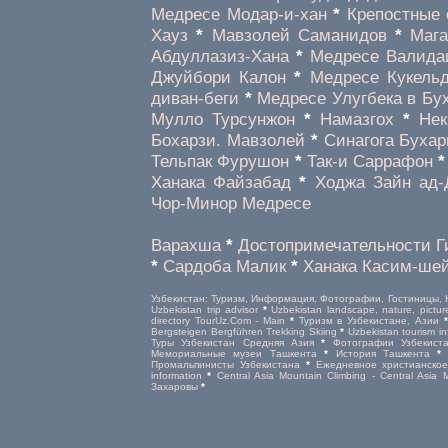
Медресе Модар-и-хан
*
Крепостные 
Хауз
*
Мавзолей Саманидов
*
Мага
Абдуллазиз-Хана
*
Медресе Валида
Джуйбори Калон
*
Медресе Кукель
диван-беги
*
Медресе Улугбека в Бу
Мулло Турсунжон
*
Намазгох
*
Нек
Бохарзи. Мавзолей
*
Синагога Буха
Тельпак Фурушон
*
Так-и Саррафон
Ханака Файзабад
*
Ходжа Зайн ад-
Чор-Минор Медресе
Варахша
*
Достопримечательности Г
*
Сардоба Малик
*
Ханака Касим-ше
Узбекистан: Туризм, Информация, Фотографии, Гостиницы, 
Uzbekistan trip advisor
*
Uzbekistan landscape, nature, pictur
directory TourUz.Com - Main
*
Туризм в Узбекистане, Азии
Bergsteigen Bergführen Trekking Skiing
*
Uzbekistan tourism in
Туры Узбекистан Средняя Азия
*
Фотографии Узбекист
Мемориальные музеи Ташкента
*
История Ташкента
Промальпинисты Узбекистана
*
Ежедневное христианско
information
*
Central Asia Mountain Climbing - Central Asia
Захаровы
*