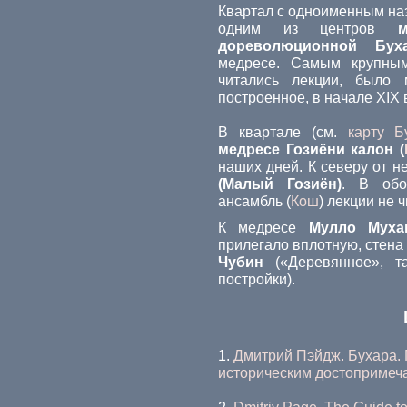
Квартал с одноименным н
одним из центров
дореволюционной Бух
медресе. Самым крупным
читались лекции, было
построенное, в начале XIX 
В квартале (см.
карту Б
медресе Гозиёни калон (
наших дней. К северу от 
(Малый Гозиён)
. В об
ансамбль (
Кош
) лекции не 
К медресе
Мулло Муха
прилегало вплотную, стена
Чубин
(«Деревянное», т
постройки).
1.
Дмитрий Пэйдж. Бухара. 
историческим достопримеч