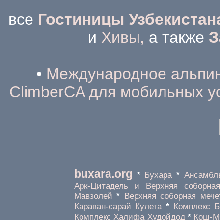
все
Гостиницы Узбекистан
и
Хивы,
а также
З
•
Международное альпини
ClimberCA для мобильных у
buxara.org
*
Бухара
*
Ансамбл
Арк-Цитадель и Верхняя соборная
Мавзолей
*
Верхняя соборная мече
Караван-сарай Кулета
*
Комплекс Б
Комплекс Халифа Худойдод
*
Кош-М