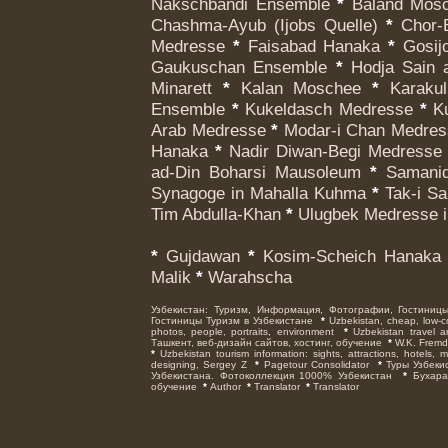
Nakschbandi Ensemble
*
Baland Mos
Chashma-Ayub (Ijobs Quelle)
*
Chor-B
Medresse
*
Faisabad Hanaka
*
Gosij
Gaukuschan Ensemble
*
Hodja Sain 
Minarett
*
Kalan Moschee
*
Karakul
Ensemble
*
Kukeldasch Medresse
*
Ku
Arab Medresse
*
Modar-i Chan Medres
Hanaka
*
Nadir Diwan-Begi Medresse
ad-Din Boharsi Mausoleum
*
Samanid
Synagoge in Mahalla Kuhma
*
Tak-i Sa
Tim Abdulla-Khan
*
Ulugbek Medresse i
*
Gujdawan
*
Kosim-Scheich Hanaka
Malik
*
Warahscha
Узбекистан: Туризм, Информация, Фотографии, Гостиниц
Гостиницы Туризм в Узбекистане
*
Uzbekistan, cheap, low-cos
photos, people, portraits, environment
*
Uzbekistan travel 
Ташкент, веб-дизайн сайтов, хостинг, обучение
*
W.K. Fremde
*
Uzbekistan tourism information: sights, attractions, hotels,
designing, Sergey Z
*
Pagetour Consolidator
*
Туры Узбеки
Узбекистана. Фотоколлекция 1000% Узбекистан
*
Бухара
обучение
*
Author
*
Translator
*
Translator