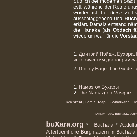
Südlich der modernen Stadt 
evtl. während der Regierun
worden ist. Für diese Zeit
ausschlaggebend und
Buch
erklärt. Damals entstand nä
die
Hanaka
(
als Obdach f
wiederum war für die
Vorstad
1.
Дмитрий Пэйдж. Бухара. 
историческим достопримеч
2.
Dmitriy Page. The Guide to
1.
Намазгох Бухары
2.
The Namazgoh Mosque
Taschkent
|
Hotels
|
Map
Samarkand
|
Ho
Dmitriy Page. Buchara. Archi
x
bu
ara.org
*
Buchara
*
Abdull
Altertuemliche Burgmauern in Buchara